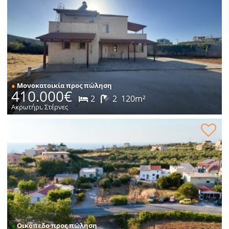
●
Μονοκατοικία προς πώληση
410.000€
2
2
120m²
Ακρωτήρι, Στέρνες
Οικόπεδο εντός οικισμού προς πώληση
●
Οικόπεδο προς πώληση