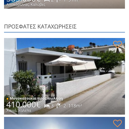
Αποκόρωνας, Καλύβες
ΠΡΟΣΦΑΤΕΣ ΚΑΤΑΧΩΡΗΣΕΙΣ
Μονοκατοικία στη Χαλέπα προς πώληση
●
Μονοκατοικία προς πώληση
410.000€
3
2
118m²
Χανιά, Χαλεπα
Μονοκατοικία σε ήσυχη τοποθεσία προς πώληση