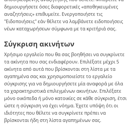
δημιουργήσετε όσες διαφορετικές «αποθηκευμένες
αναζητήσεις» επιθυμείτε. Ενεργοποιήστε τις
"Ειδοποιήσεις" εάν θέλετε να λαμβάνετε ειδοποιήσεις
×
×
×
νέων καταχωρήσεων σύμφωνα με τα κριτήριά σας.
Νόμισμα
Μονάδες
Παρακαλώ
English
κάνετε
EUR €
Σύγκριση ακινήτων
Ελληνικά
login
m/km/m²
USD - $
για
Χρήσιμο εργαλείο που θα σας βοηθήσει να συγκρίνετε
-
ft/mi/ft²
Français
χρήση
τα ακίνητα που σας ενδιαφέρουν. Επιλέξατε μέχρι 5
GBP - £
της
ακίνητα από αυτά που βρίσκονται στη λίστα με τα
Deutsch
-
λειτουργίας
αγαπημένα σας και χρησιμοποιείστε το εργαλείο
σύγκρισης για να δημιουργήσετε μία αναφορά με όλα
Δεν
Αποθήκευση
έχετε
τα χαρακτηριστικά επιλεγμένων ακινήτων. Επιλέξατε
λογαριασμό?
μόνο οικόπεδα ή μόνο κατοικίες σε κάθε σύγκριση, έτσι
Εγραφείτε
ώστε η σύγκριση να έχει νόημα. Έχετε υπόψη ότι οι
τώρα!
ιδιότητες που θέλετε να συγκρίνετε πρέπει να
βρίσκονται ήδη στη λίστα αγαπημένων σας.
δείτε
όλα