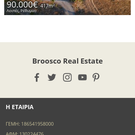
90.000€
417m²
Λοιπές, Ρέθυμνο
Broosco Real Estate
Η ΕΤΑΙΡΙΑ
ΓΕΜΗ: 186541958000
ΑΦΜ: 130224476