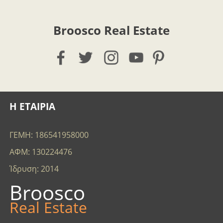
Broosco Real Estate
Η ΕΤΑΙΡΙΑ
ΓΕΜΗ: 186541958000
ΑΦΜ: 130224476
Ίδρυση: 2014
Broosco
Real Estate