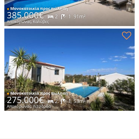
●
Μονοκατοικία προς πώληση
385.000€
2
1
91m²
Αποκόρωνας, Καλύβες
Νεόδμητη κατοικία με πισίνα προς πώληση
●
Μονοκατοικία προς πώληση
275.000€
2
1
53m²
Αποκόρωνας, Λιτσάρδα