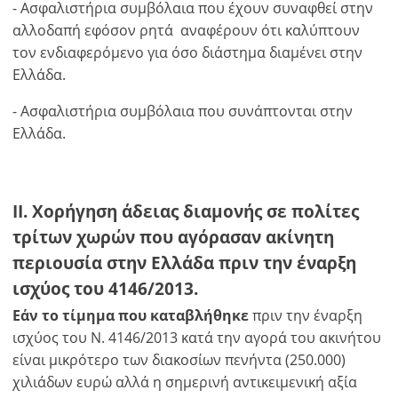
- Ασφαλιστήρια συμβόλαια που έχουν συναφθεί στην
Ελληνικά
login
m/km/m²
USD - $
αλλοδαπή εφόσον ρητά αναφέρουν ότι καλύπτουν
για
-
ft/mi/ft²
τον ενδιαφερόμενο για όσο διάστημα διαμένει στην
χρήση
GBP - £
της
Ελλάδα.
-
λειτουργίας
- Ασφαλιστήρια συμβόλαια που συνάπτονται στην
Δεν
Αποθήκευση
Ελλάδα.
έχετε
λογαριασμό?
Εγραφείτε
τώρα!
II. Χορήγηση άδειας διαμονής σε πολίτες
δείτε
τρίτων χωρών που αγόρασαν ακίνητη
όλα
περιουσία στην Ελλάδα πριν την έναρξη
τα
ισχύος του 4146/2013.
πλεονεκτήματα
Eάν το τίμημα που καταβλήθηκε
πριν την έναρξη
ισχύος του Ν. 4146/2013 κατά την αγορά του ακινήτου
είναι μικρότερο των διακοσίων πενήντα (250.000)
χιλιάδων ευρώ αλλά η σημερινή αντικειμενική αξία