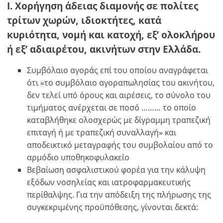
I. Χορήγηση άδειας διαμονής σε πολίτες
τρίτων χωρών, ιδιοκτήτες, κατά
κυριότητα, νομή και κατοχή, εξ’ ολοκλήρου
ή εξ’ αδιαιρέτου, ακινήτων στην Ελλάδα.
Συμβόλαιο αγοράς επί του οποίου αναγράφεται
ότι «το συμβόλαιο αγοραπωλησίας του ακινήτου,
δεν τελεί υπό όρους και αιρέσεις, το σύνολο του
τιμήματος ανέρχεται σε ποσό ……… το οποίο
καταβλήθηκε ολοσχερώς με δίγραμμη τραπεζική
επιταγή ή με τραπεζική συναλλαγή» και
αποδεικτικό μεταγραφής του συμβολαίου από το
αρμόδιο υποθηκοφυλακείο
Βεβαίωση ασφαλιστικού φορέα για την κάλυψη
εξόδων νοσηλείας και ιατροφαρμακευτικής
×
×
×
περίθαλψης. Για την απόδειξη της πλήρωσης της
Νόμισμα
Μονάδες
συγκεκριμένης προϋπόθεσης, γίνονται δεκτά:
Παρακαλώ
English
κάνετε
EUR €