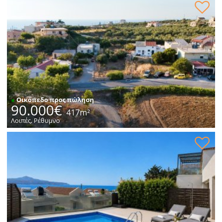
Οικόπεδο εντός οικισμού προς πώληση
●
Οικόπεδο προς πώληση
90.000€
417m²
Λοιπές, Ρέθυμνο
Κατοικία με θέα στη θάλασσα προς πώληση