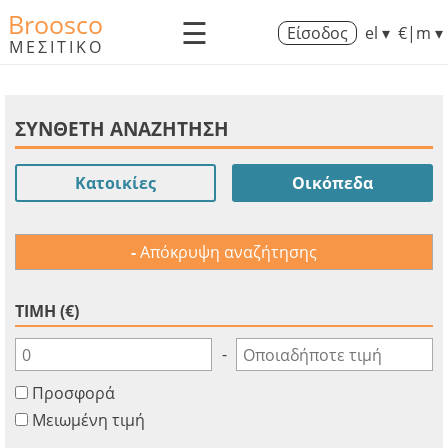
Broosco
☰
Είσοδος
el ▾
€|m ▾
ΜΕΣΙΤΙΚΟ
ΣΥΝΘΕΤΗ ΑΝΑΖΗΤΗΣΗ
Κατοικίες
Οικόπεδα
Απόκρυψη αναζήτησης
ΤΙΜΗ (€)
-
Προσφορά
Μειωμένη τιμή