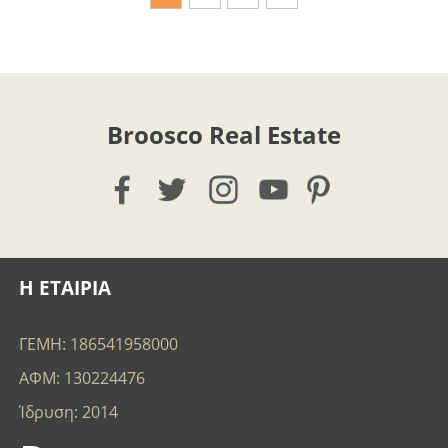
Broosco Real Estate
Η ΕΤΑΙΡΙΑ
ΓΕΜΗ: 186541958000
ΑΦΜ: 130224476
Ίδρυση: 2014