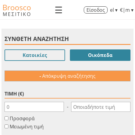
Broosco
☰
Είσοδος
el ▾
€|m ▾
ΜΕΣΙΤΙΚΟ
ΣΥΝΘΕΤΗ ΑΝΑΖΗΤΗΣΗ
Κατοικίες
Οικόπεδα
Απόκρυψη αναζήτησης
ΤΙΜΗ (€)
-
Προσφορά
Μειωμένη τιμή