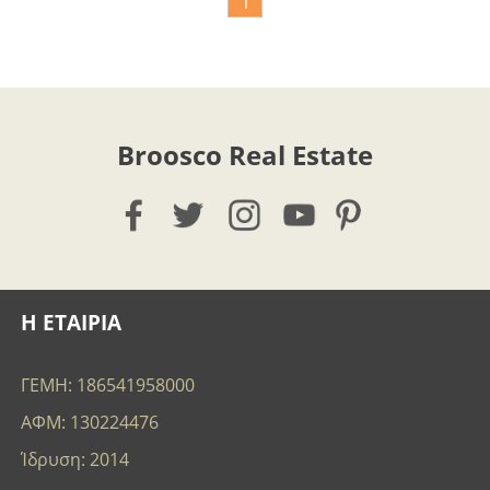
1
Broosco Real Estate
Η ΕΤΑΙΡΙΑ
ΓΕΜΗ: 186541958000
ΑΦΜ: 130224476
Ίδρυση: 2014