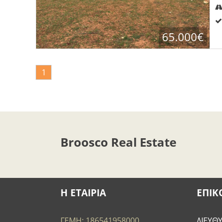
65.000€
1
Broosco Real Estate
Η ΕΤΑΙΡΙΑ
ΕΠΙΚ
ΓΕΜΗ: 186541958000
ΔΙΕΥΘ