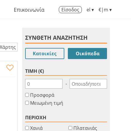
Επικοινωνία
Είσοδος
el ▾
€|m ▾
ΣΥΝΘΕΤΗ ΑΝΑΖΗΤΗΣΗ
Χάρτης
Κατοικίες
Οικόπεδα
ΤΙΜΗ (€)
-
Προσφορά
Μειωμένη τιμή
ΠΕΡΙΟΧΗ
Χανιά
Πλατανιάς