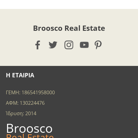
Broosco Real Estate
Η ΕΤΑΙΡΙΑ
ΓΕΜΗ: 186541958000
ΑΦΜ: 130224476
Ίδρυση: 2014
Broosco
Real Estate