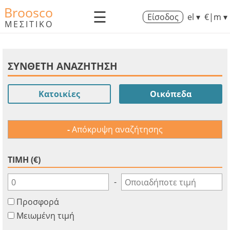
Broosco
☰
Είσοδος
el ▾
€|m ▾
ΜΕΣΙΤΙΚΟ
ΣΥΝΘΕΤΗ ΑΝΑΖΗΤΗΣΗ
Κατοικίες
Οικόπεδα
Απόκρυψη αναζήτησης
ΤΙΜΗ (€)
-
Προσφορά
Μειωμένη τιμή