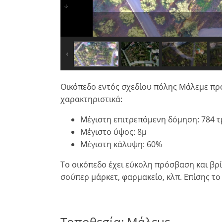
Οικόπεδο εντός σχεδίου πόλης Μάλεμε προς
χαρακτηριστικά:
Μέγιστη επιτρεπόμενη δόμηση: 784 
Μέγιστο ύψος: 8μ
×
×
×
Μέγιστη κάλυψη: 60%
Νόμισμα
Μονάδες
Παρακαλώ
English
Το οικόπεδο έχει εύκολη πρόσβαση και βρ
κάνετε
EUR €
σούπερ μάρκετ, φαρμακείο, κλπ. Επίσης το
Ελληνικά
login
m/km/m²
USD - $
για
-
ft/mi/ft²
Français
χρήση
GBP - £
της
Τοποθεσία: Μάλεμε