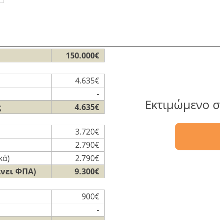
150.000€
4.635€
-
Εκτιμώμενο σ
ς
4.635€
3.720€
2.790€
κά)
2.790€
άνει ΦΠΑ)
9.300€
900€
-