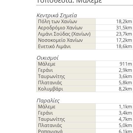
Deutsch
-
λειτουργίας
Δεν
Αποθήκευση
Κεντρικά Σημεία
έχετε
Πόλη των Χανίων
18,2km
λογαριασμό?
Αεροδρόμιο Χανίων
31,5km
Εγραφείτε
Λιμάνι Σούδας (Χανίων)
23,7km
Νοσοκομείο Χανίων
17,2km
τώρα!
Ενετικό Λιμάνι
18,6km
δείτε
όλα
Οικισμοί
τα
Μάλεμε
911m
Γεράνι
2,9km
πλεονεκτήματα
Ταυρωνίτης
3,6km
Πλατανιάς
5,8km
Κολυμβάρι
8,2km
Παραλίες
Μάλεμε
1,1km
Γεράνι
3,4km
Ταυρωνίτης
4,7km
Πλατανιάς
5,0km
Ραπανιανά
6,1km