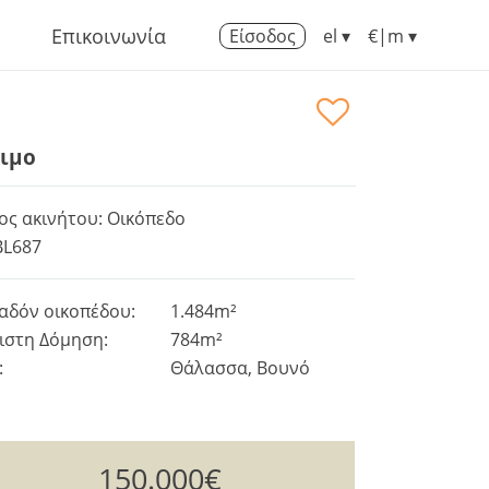
Επικοινωνία
Είσοδος
el ▾
€|m ▾
σιμο
ος ακινήτου: Οικόπεδο
BL687
αδόν οικοπέδου:
1.484m²
ιστη Δόμηση:
784m²
:
Θάλασσα, Βουνό
150.000€