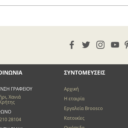
ΟΙΝΩΝΊΑ
ΣΥΝΤΟΜΕΥΣΕΙΣ
ΥΝΣΗ ΓΡΑΦΕΙΟΥ
Αρχική
ρι, Χανιά
Η εταιρία
 Κρήτης
Εργαλεία Broosco
ΦΩΝΟ
Κατοικίες
210 28104
Οικόπεδα