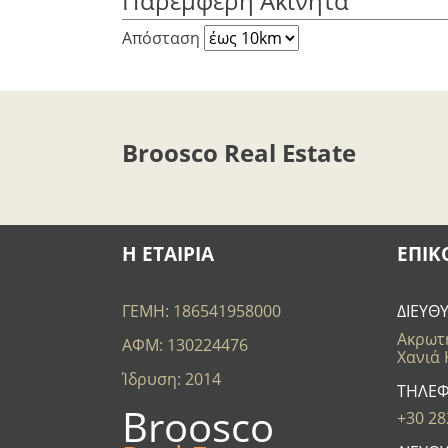
Παρεμφερή Ακίνητα
Απόσταση
Broosco Real Estate
Η ΕΤΑΙΡΙΑ
ΕΠΙΚ
ΓΕΜΗ: 186541958000
ΔΙΕΥΘ
Ακρωτή
ΑΦΜ: 130224476
Χανιά
Ίδρυση: 2014
ΤΗΛΕ
Broosco
+30 28