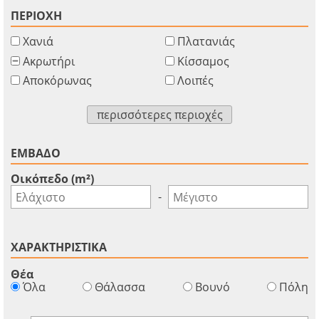
ΠΕΡΙΟΧΗ
Χανιά
Πλατανιάς
Ακρωτήρι
Κίσσαμος
Αποκόρωνας
Λοιπές
περισσότερες περιοχές
ΕΜΒΑΔΟ
Οικόπεδο (m²)
-
ΧΑΡΑΚΤΗΡΙΣΤΙΚΑ
Θέα
×
×
×
Όλα
Θάλασσα
Βουνό
Πόλη
Νόμισμα
Μονάδες
Παρακαλώ
English