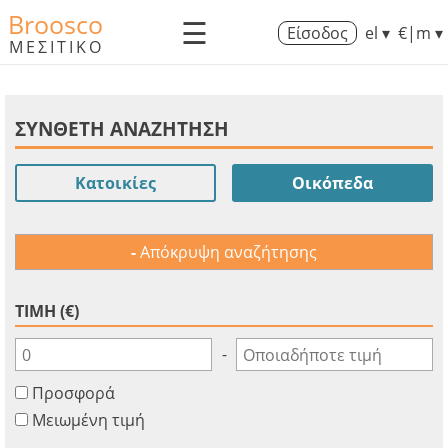
Broosco
☰
Είσοδος
el ▾
€|m ▾
ΜΕΣΙΤΙΚΟ
ΣΥΝΘΕΤΗ ΑΝΑΖΗΤΗΣΗ
Κατοικίες
Οικόπεδα
Απόκρυψη αναζήτησης
ΤΙΜΗ (€)
-
Προσφορά
Μειωμένη τιμή