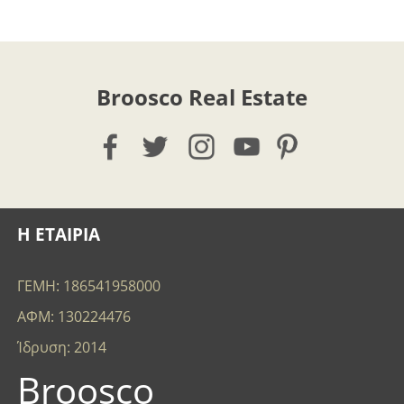
Broosco Real Estate
Η ΕΤΑΙΡΙΑ
ΓΕΜΗ: 186541958000
ΑΦΜ: 130224476
Ίδρυση: 2014
Broosco