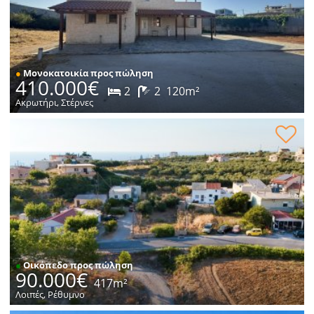
●
Μονοκατοικία προς πώληση
410.000€
2
2
120m²
Ακρωτήρι, Στέρνες
Οικόπεδο εντός οικισμού προς πώληση
●
Οικόπεδο προς πώληση
90.000€
417m²
Λοιπές, Ρέθυμνο