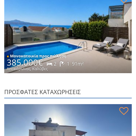
●
Μονοκατοικία προς πώληση
385.000€
2
1
91m²
Αποκόρωνας, Καλύβες
ΠΡΟΣΦΑΤΕΣ ΚΑΤΑΧΩΡΗΣΕΙΣ
Μονοκατοικία σε ήσυχη τοποθεσία προς πώληση