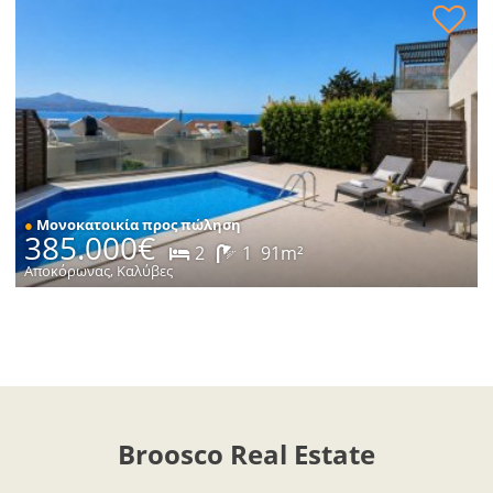
Κατοικία με θέα στη θάλασσα προς πώληση
●
Μονοκατοικία προς πώληση
385.000€
2
1
91m²
Αποκόρωνας, Καλύβες
Broosco Real Estate