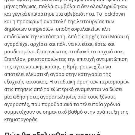
μήνες πάγωσε, πολλά συμβόλαια δεν ολοκληρώθηκαν
και γενικά επικράτησε μια αβεβαιότητα. Το lockdown
και η προσωρινή αναστολή της λειτουργίας των
δημόσιων υπηρεσιών, υποθηκοφυλακείων κλπ
επιδείνωσε την κατάσταση. Από τις αρχές του Μαΐου η
αγορά έχει αρχίσει και πάλι να κινείται, έστω και
μουδιασμένα, ξεπερνώντας σταδιακά το αρχικό σοκ.
Επιπλέον, ρευστοποιώντας την επιτυχή αντιμετώπιση
της υγειονομικής κρίσης, η Κρήτη συνεχίζει να
αποτελεί ελκυστική αγορά στην κατηγορία της
εξοχικής κατοικίας. Η σταδιακή άρση των περιορισμών
στις πτήσεις από το εξωτερικό αναμένεται να δώσει
μία ώθηση στις αγοραπωλησίες από τους ξένους
αγοραστές, που παραδοσιακά τα τελευταία χρόνια
×
×
×
συμμετέχουν σε σημαντικό βαθμό στην ανάπτυξη της
Νόμισμα
Μονάδες
Παρακαλώ
English
κτηματαγοράς.
κάνετε
EUR €
Ελληνικά
login
m/km/m²
Πώς θα εξελιχθεί η χρονιά –