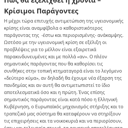
USD - $
για
-
ft/mi/ft²
Κρίσιμοι Παράγοντες
χρήση
GBP - £
της
Η μέχρι τώρα επιτυχής αντιμετώπιση της υγειονομικής
-
λειτουργίας
κρίσης είναι αναμφίβολα ο καθοριστικότερος
Δεν
Αποθήκευση
παράγοντας της -έστω και περιορισμένης- ανάκαμψης.
έχετε
Ωστόσο με την υγειονομική κρίση σε εξέλιξη οι
λογαριασμό?
προβλέψεις για το μέλλον είναι εξαιρετικά
Εγραφείτε
παρακινδυνευμένες και με πολλά «αν». Ο πλέον
τώρα!
σημαντικός παράγοντας που θα καθορίσει τις
δείτε
συνθήκες στην τοπική κτηματαγορά είναι το λεγόμενο
όλα
«δεύτερο κύμα», αν δηλαδή θα έχουμε νέα έξαρση της
τα
πανδημίας και αν αυτή θα αντιμετωπιστεί το ίδιο
πλεονεκτήματα
αποτελεσματικά όσο και η πρώτη. Ένας επίσης
σημαντικός παράγοντας είναι κατά πόσο η Ελληνική
Κυβέρνηση, ο Ευρωπαϊκός μηχανισμός στήριξης και το
τραπεζικό μας σύστημα θα καταφέρουν να στηρίξουν
τις επιχειρήσεις και τα νοικοκυριά και να περιορίσουν,