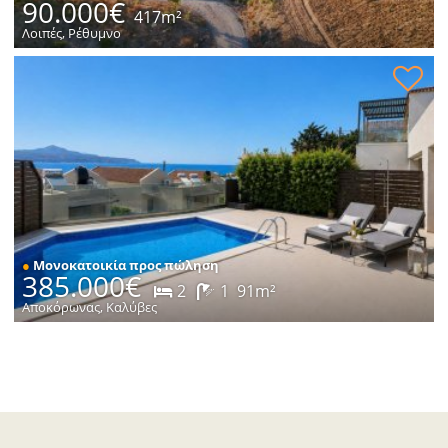
90.000€
417m²
Λοιπές, Ρέθυμνο
Κατοικία με θέα στη θάλασσα προς πώληση
●
Μονοκατοικία προς πώληση
385.000€
2
1
91m²
Αποκόρωνας, Καλύβες