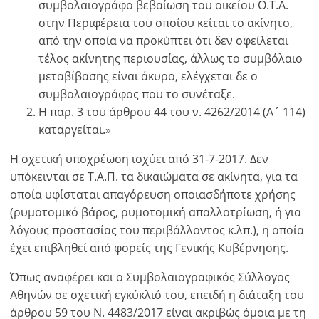
συμβολαιογράφο βεβαίωση του οικείου Ο.Τ.Α.
στην Περιφέρεια του οποίου κείται το ακίνητο,
από την οποία να προκύπτει ότι δεν οφείλεται
τέλος ακίνητης περιουσίας, άλλως το συμβόλαιο
μεταβίβασης είναι άκυρο, ελέγχεται δε ο
συμβολαιογράφος που το συνέταξε.
Η παρ. 3 του άρθρου 44 του ν. 4262/2014 (Α΄ 114)
καταργείται.»
Η σχετική υποχρέωση ισχύει από 31-7-2017. Δεν
υπόκεινται σε Τ.Α.Π. τα δικαιώματα σε ακίνητα, για τα
×
×
×
οποία υφίσταται απαγόρευση οποιασδήποτε χρήσης
Νόμισμα
Μονάδες
Παρακαλώ
English
(ρυμοτομικό βάρος, ρυμοτομική απαλλοτρίωση, ή για
κάνετε
EUR €
λόγους προστασίας του περιβάλλοντος κ.λπ.), η οποία
Ελληνικά
login
m/km/m²
έχει επιβληθεί από φορείς της Γενικής Κυβέρνησης.
USD - $
για
-
ft/mi/ft²
Français
χρήση
Όπως αναφέρει και ο Συμβολαιογραφικός Σύλλογος
GBP - £
της
Αθηνών σε σχετική εγκύκλιό του, επειδή η διάταξη του
-
λειτουργίας
άρθρου 59 του Ν. 4483/2017 είναι ακριβώς όμοια με τη