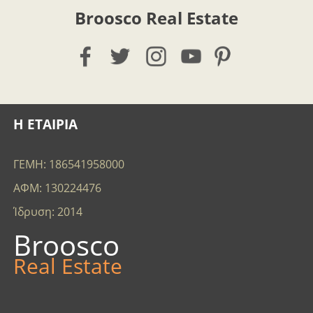
Broosco Real Estate
Η ΕΤΑΙΡΙΑ
ΓΕΜΗ: 186541958000
ΑΦΜ: 130224476
Ίδρυση: 2014
Broosco
Real Estate