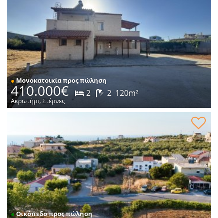
●
Μονοκατοικία προς πώληση
410.000€
2
2
120m²
Ακρωτήρι, Στέρνες
Οικόπεδο εντός οικισμού προς πώληση
●
Οικόπεδο προς πώληση