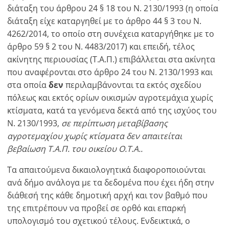
διάταξη του άρθρου 24 § 18 του Ν. 2130/1993 (η οποία
Δεν
Αποθήκευση
διάταξη είχε καταργηθεί με το άρθρο 44 § 3 του Ν.
έχετε
λογαριασμό?
4262/2014, το οποίο στη συνέχεια καταργήθηκε με το
Εγραφείτε
άρθρο 59 § 2 του Ν. 4483/2017) και επειδή, τέλος
τώρα!
ακίνητης περιουσίας (Τ.Α.Π.) επιβάλλεται στα ακίνητα
που αναφέρονται στο άρθρο 24 του Ν. 2130/1993 και
δείτε
στα οποία
δεν
περιλαμβάνονται τα εκτός σχεδίου
όλα
τα
πόλεως και εκτός ορίων οικισμών αγροτεμάχια χωρίς
πλεονεκτήματα
κτίσματα, κατά τα γενόμενα δεκτά από της ισχύος του
Ν. 2130/1993,
σε περίπτωση μεταβίβασης
αγροτεμαχίου χωρίς κτίσματα δεν απαιτείται
βεβαίωση Τ.Α.Π. του οικείου Ο.Τ.Α..
Τα απαιτούμενα δικαιολογητικά διαφοροποιούνται
ανά δήμο ανάλογα με τα δεδομένα που έχει ήδη στην
διάθεσή της κάθε δημοτική αρχή και τον βαθμό που
της επιτρέπουν να προβεί σε ορθό και επαρκή
υπολογισμό του σχετικού τέλους. Eνδεικτικά, ο