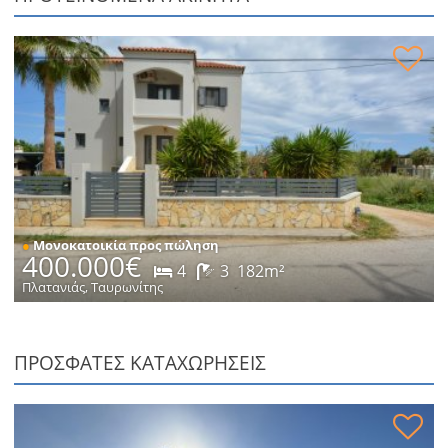
Μονοκατοικία με πισίνα προς πώληση
●
Μονοκατοικία προς πώληση
400.000€
4
3
182m²
Πλατανιάς, Ταυρωνίτης
ΠΡΟΣΦΑΤΕΣ ΚΑΤΑΧΩΡΗΣΕΙΣ
Μονοκατοικία σε ήσυχη τοποθεσία προς πώληση