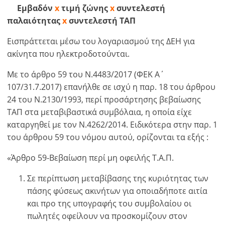
Εμβαδόν
x
τιμή ζώνης
x
συντελεστή
παλαιότητας
x
συντελεστή ΤΑΠ
Εισπράττεται μέσω του λογαριασμού της ΔΕΗ για
ακίνητα που ηλεκτροδοτούνται.
Με το άρθρο 59 του Ν.4483/2017 (ΦΕΚ Α΄
107/31.7.2017) επανήλθε σε ισχύ η παρ. 18 του άρθρου
24 του Ν.2130/1993, περί προσάρτησης βεβαίωσης
ΤΑΠ στα μεταβιβαστικά συμβόλαια, η οποία είχε
καταργηθεί με τον Ν.4262/2014. Ειδικότερα στην παρ. 1
του άρθρου 59 του νόμου αυτού, ορίζονται τα εξής :
«Άρθρο 59-Βεβαίωση περί μη οφειλής Τ.Α.Π.
Σε περίπτωση μεταβίβασης της κυριότητας των
πάσης φύσεως ακινήτων για οποιαδήποτε αιτία
και προ της υπογραφής του συμβολαίου οι
πωλητές οφείλουν να προσκομίζουν στον