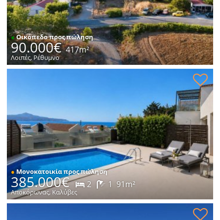
●
Οικόπεδο προς πώληση
90.000€
417m²
Λοιπές, Ρέθυμνο
Κατοικία με θέα στη θάλασσα προς πώληση
●
Μονοκατοικία προς πώληση
385.000€
2
1
91m²
Αποκόρωνας, Καλύβες
Νεόδμητη κατοικία με πισίνα προς πώληση