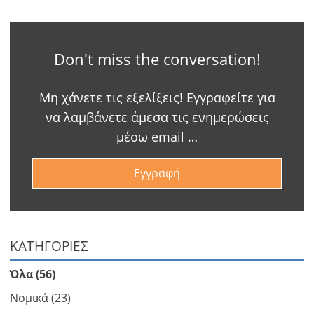
για
-
ft/mi/ft²
Français
χρήση
GBP - £
της
-
λειτουργίας
Don't miss the conversation!
Δεν
Αποθήκευση
έχετε
Μη χάνετε τις εξελίξεις! Εγγραφείτε για
λογαριασμό?
να λαμβάνετε άμεσα τις ενημερώσεις
Εγραφείτε
μέσω email …
τώρα!
δείτε
Εγγραφή
όλα
τα
πλεονεκτήματα
ΚΑΤΗΓΟΡΙΕΣ
Όλα (56)
Νομικά (23)