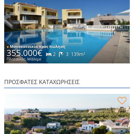
●
Μονοκατοικία προς πώληση
355.000€
2
3
139m²
Πλατανιάς, Μάλεμε
ΠΡΟΣΦΑΤΕΣ ΚΑΤΑΧΩΡΗΣΕΙΣ
Οικόπεδο εντός οικισμού προς πώληση