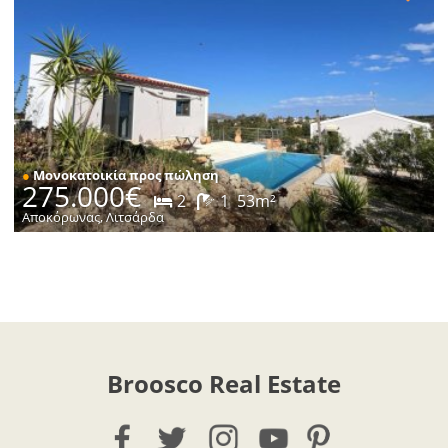
●
Μονοκατοικία προς πώληση
275.000€
2
1
53m²
Αποκόρωνας, Λιτσάρδα
Broosco Real Estate