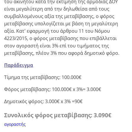
του ακινήτου κατά την εκτίμηση της αρμόδιας ΔΟΥ
είναι μεγαλύτερη από την δηλωθείσα από τους
συμβαλλομένους αξία της μεταβίβασης, ο φόρος
μεταβίβασης υπολογίζεται με βάση τη μεγαλύτερη
αξία. Κατ' εφαρμογή του άρθρου 11 του Νόμου
4223/2015, ο φόρος μεταβίβασης που επιβάλλεται
στον αγοραστή είναι 3% επί του τιμήματος της
μεταβίβασης, πλέον 3% που αφορά δημοτικό φόρο.
Παράδειγμα
Τίμημα της μεταβίβασης: 100.000€
Φόρος μεταβίβασης: 100.000€ x 3%= 3.000€
Δημοτικός φόρος: 3.000€ x 3% =90€
×
×
×
Νόμισμα
Μονάδες
Παρακαλώ
English
Συνολικός φόρος μεταβίβασης: 3.090€
κάνετε
EUR €
αγοραστής
Ελληνικά
login
m/km/m²
USD - $