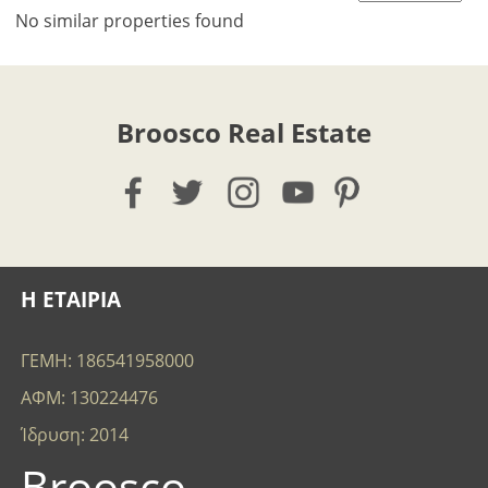
No similar properties found
Broosco Real Estate
Η ΕΤΑΙΡΙΑ
ΓΕΜΗ: 186541958000
ΑΦΜ: 130224476
Ίδρυση: 2014
Broosco