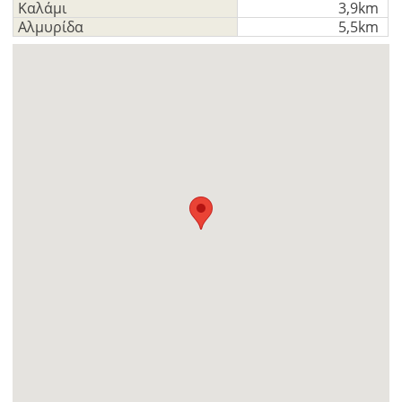
Καλάμι
3,9km
Αλμυρίδα
5,5km