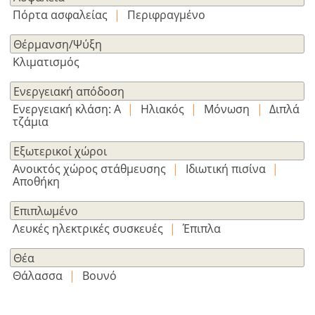
Εγραφείτε
Πόρτα ασφαλείας
|
Περιφραγμένο
τώρα!
δείτε
Θέρμανση/Ψύξη
όλα
Κλιματισμός
τα
πλεονεκτήματα
Ενεργειακή απόδοση
Ενεργειακή κλάση: Α
|
Ηλιακός
|
Μόνωση
|
Διπλά
τζάμια
Εξωτερικοί χώροι
Ανοικτός χώρος στάθμευσης
|
Ιδιωτική πισίνα
|
Αποθήκη
Επιπλωμένο
Λευκές ηλεκτρικές συσκευές
|
Έπιπλα
Θέα
Θάλασσα
|
Βουνό