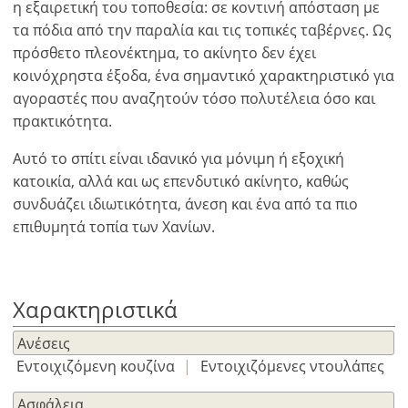
η εξαιρετική του τοποθεσία: σε κοντινή απόσταση με
τα πόδια από την παραλία και τις τοπικές ταβέρνες. Ως
πρόσθετο πλεονέκτημα, το ακίνητο δεν έχει
κοινόχρηστα έξοδα, ένα σημαντικό χαρακτηριστικό για
αγοραστές που αναζητούν τόσο πολυτέλεια όσο και
πρακτικότητα.
×
×
×
Αυτό το σπίτι είναι ιδανικό για μόνιμη ή εξοχική
Νόμισμα
Μονάδες
κατοικία, αλλά και ως επενδυτικό ακίνητο, καθώς
Παρακαλώ
English
συνδυάζει ιδιωτικότητα, άνεση και ένα από τα πιο
κάνετε
EUR €
επιθυμητά τοπία των Χανίων.
Ελληνικά
login
m/km/m²
USD - $
για
-
ft/mi/ft²
Français
χρήση
GBP - £
της
Χαρακτηριστικά
Deutsch
-
λειτουργίας
Ανέσεις
Δεν
Αποθήκευση
έχετε
Εντοιχιζόμενη κουζίνα
|
Εντοιχιζόμενες ντουλάπες
λογαριασμό?
Ασφάλεια