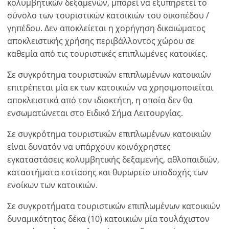
κολυμβητικών δεξαμενών, μπορεί να εξυπηρετεί το
σύνολο των τουριστικών κατοικιών του οικοπέδου /
×
×
×
γηπέδου. Δεν αποκλείεται η χορήγηση δικαιώματος
Νόμισμα
Μονάδες
Παρακαλώ
Ελληνικά
αποκλειστικής χρήσης περιβάλλοντος χώρου σε
κάνετε
EUR €
καθεμία από τις τουριστικές επιπλωμένες κατοικίες.
login
m/km/m²
USD - $
για
Σε συγκρότημα τουριστικών επιπλωμένων κατοικιών
-
ft/mi/ft²
χρήση
επιτρέπεται μία εκ των κατοικιών να χρησιμοποιείται
GBP - £
της
αποκλειστικά από τον ιδιοκτήτη, η οποία δεν θα
-
λειτουργίας
ενσωματώνεται στο Ειδικό Σήμα Λειτουργίας.
Δεν
Αποθήκευση
Σε συγκρότημα τουριστικών επιπλωμένων κατοικιών
έχετε
είναι δυνατόν να υπάρχουν κοινόχρηστες
λογαριασμό?
εγκαταστάσεις κολυμβητικής δεξαμενής, αθλοπαιδιών,
Εγραφείτε
τώρα!
καταστήματα εστίασης και θυρωρείο υποδοχής των
ενοίκων των κατοικιών.
δείτε
όλα
Σε συγκροτήματα τουριστικών επιπλωμένων κατοικιών
τα
δυναμικότητας δέκα (10) κατοικιών μία τουλάχιστον
πλεονεκτήματα