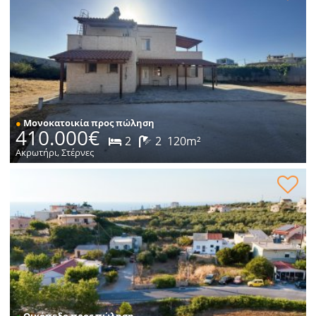
●
Μονοκατοικία προς πώληση
410.000€
2
2
120m²
Ακρωτήρι, Στέρνες
Οικόπεδο εντός οικισμού προς πώληση
●
Οικόπεδο προς πώληση