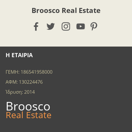
Broosco Real Estate
Η ΕΤΑΙΡΙΑ
ΓΕΜΗ: 186541958000
ΑΦΜ: 130224476
Ίδρυση: 2014
Broosco
Real Estate