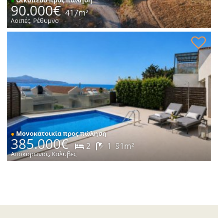
90.000€
417m²
Λοιπές, Ρέθυμνο
Κατοικία με θέα στη θάλασσα προς πώληση
●
Μονοκατοικία προς πώληση
385.000€
2
1
91m²
Αποκόρωνας, Καλύβες