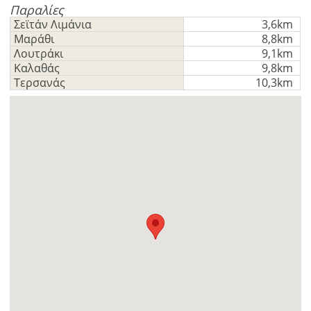
GBP - £
της
Παραλίες
Deutsch
-
λειτουργίας
Σεϊτάν Λιμάνια
3,6km
Μαράθι
8,8km
Δεν
Αποθήκευση
Λουτράκι
9,1km
έχετε
Καλαθάς
9,8km
λογαριασμό?
Τερσανάς
10,3km
Εγραφείτε
τώρα!
δείτε
όλα
τα
πλεονεκτήματα