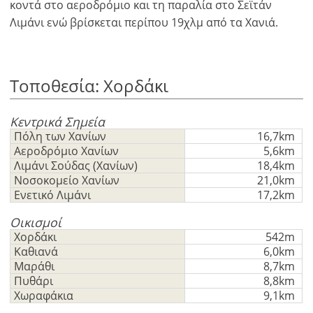
κοντά στο αεροδρόμιο και τη παραλία στο Σεϊτάν
Λιμάνι ενώ βρίσκεται περίπου 19χλμ από τα Χανιά.
Τοποθεσία: Χορδάκι
Κεντρικά Σημεία
Πόλη των Χανίων
16,7km
Αεροδρόμιο Χανίων
5,6km
Λιμάνι Σούδας (Χανίων)
18,4km
Νοσοκομείο Χανίων
21,0km
Ενετικό Λιμάνι
17,2km
×
×
×
Οικισμοί
Νόμισμα
Μονάδες
Παρακαλώ
English
Χορδάκι
542m
κάνετε
Καθιανά
6,0km
EUR €
Μαράθι
8,7km
Ελληνικά
login
m/km/m²
USD - $
Πυθάρι
8,8km
για
-
ft/mi/ft²
Χωραφάκια
9,1km
Français
χρήση