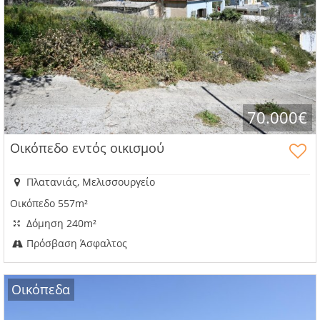
τα
πλεονεκτήματα
70.000€
Οικόπεδο εντός οικισμού
Πλατανιάς, Μελισσουργείο
Οικόπεδο 557m²
Δόμηση 240m²
Πρόσβαση Άσφαλτος
Οικόπεδα