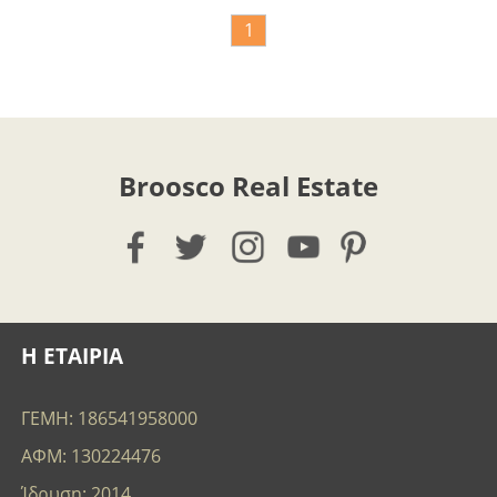
1
Broosco Real Estate
Η ΕΤΑΙΡΙΑ
ΓΕΜΗ: 186541958000
ΑΦΜ: 130224476
Ίδρυση: 2014