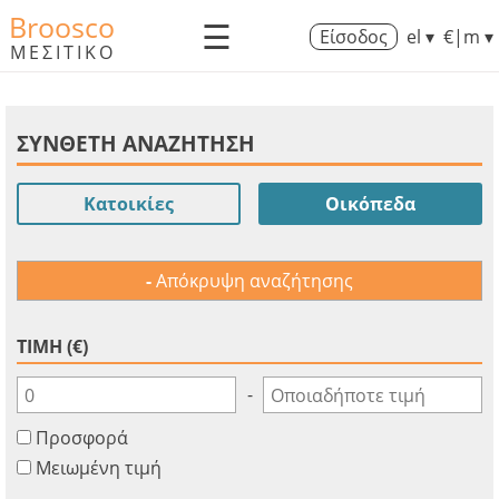
Broosco
☰
Είσοδος
el ▾
€|m ▾
ΜΕΣΙΤΙΚΟ
ΣΥΝΘΕΤΗ ΑΝΑΖΗΤΗΣΗ
Κατοικίες
Οικόπεδα
Απόκρυψη αναζήτησης
ΤΙΜΗ (€)
-
Προσφορά
Μειωμένη τιμή