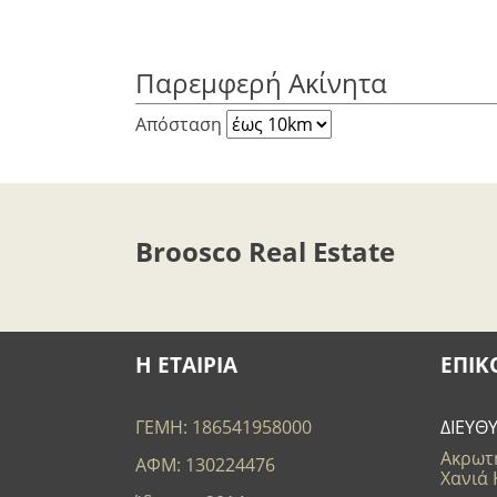
Παρεμφερή Ακίνητα
Απόσταση
Broosco Real Estate
Η ΕΤΑΙΡΙΑ
ΕΠΙΚ
ΓΕΜΗ: 186541958000
ΔΙΕΥΘ
Ακρωτή
ΑΦΜ: 130224476
Χανιά