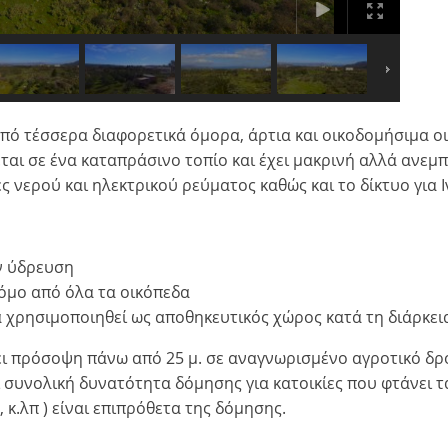
πό τέσσερα διαφορετικά όμορα, άρτια και οικοδομήσιμα ο
ται σε ένα καταπράσινο τοπίο και έχει μακρινή αλλά ανεμ
 νερού και ηλεκτρικού ρεύματος καθώς και το δίκτυο για 
ν ύδρευση
όμο από όλα τα οικόπεδα
α χρησιμοποιηθεί ως αποθηκευτικός χώρος κατά τη διάρκε
ει πρόσοψη πάνω από 25 μ. σε αναγνωρισμένο αγροτικό δρ
ει συνολική δυνατότητα δόμησης για κατοικίες που φτάνει τ
 κ.λπ ) είναι επιπρόθετα της δόμησης.