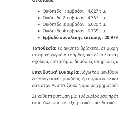
Οικόπεδα
Παρακαλώ
English
κάνετε
EUR €
Οικόπεδο 1: εμβαδόν 4.827 τ.μ.
Ελληνικά
login
m/km/m²
USD - $
Οικόπεδο 2: εμβαδόν 4.367 τ.μ.
για
-
ft/mi/ft²
Français
Οικόπεδο 3: εμβαδόν 5.020 τ.μ.
χρήση
Οικόπεδο 4: εμβαδόν 6.765 τ.μ.
GBP - £
της
Deutsch
-
λειτουργίας
Εμβαδό συνολικής έκτασης : 20.979 
Δεν
Αποθήκευση
Τοποθεσία:
Το ακίνητο βρίσκεται σε μικρ
έχετε
ιστορικό χωριό Λιτσάρδας και δέκα λεπτά
λογαριασμό?
σχολεία, εστιατόρια, δημόσιες υπηρεσίες κ
Εγραφείτε
τώρα!
Επενδυτική Ευκαιρία:
Λόγω του μεγέθους
ξενοδοχειακής μονάδας ή τουριστικών κα
δείτε
όλα
είτε στον Αναπτυξιακό Νόμο με χρηματοδ
τα
Σε κάθε περίπτωση μία ενδιαφέρουσα πρότ
πλεονεκτήματα
εκμετάλλευση και εξαιρετικές επενδυτικές