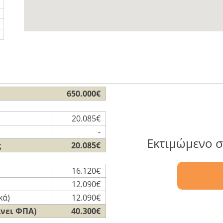
650.000€
20.085€
-
Εκτιμώμενο σ
ς
20.085€
16.120€
12.090€
κά)
12.090€
άνει ΦΠΑ)
40.300€