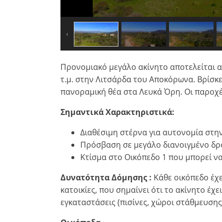
Προνομιακό μεγάλο ακίνητο αποτελείται α
τ.μ. στην Λιτσάρδα του Αποκόρωνα. Βρίσκε
πανοραμική θέα στα Λευκά Όρη. Οι παροχές
Σημαντικά Χαρακτηριστικά:
Διαθέσιμη στέρνα για αυτονομία στη
Πρόσβαση σε μεγάλο διανοιγμένο δρ
Κτίσμα στο Οικόπεδο 1 που μπορεί ν
Δυνατότητα Δόμησης :
Κάθε οικόπεδο έχ
κατοικίες, που σημαίνει ότι το ακίνητο έχ
εγκαταστάσεις (πισίνες, χώροι στάθμευσης,
×
×
×
Νόμισμα
Μονάδες