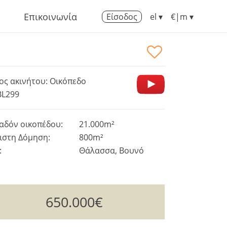
Επικοινωνία
Είσοδος
el ▾
€|m ▾
ος ακινήτου: Οικόπεδο
BL299
αδόν οικοπέδου:
21.000m²
ιστη Δόμηση:
800m²
:
Θάλασσα, Βουνό
650.000€