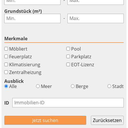
Grundstück (m²)
-
Merkmale
Möbliert
Pool
Feuerplatz
Parkplatz
Klimatisierung
EOT-Lizenz
Zentralheizung
Ausblick
Alle
Meer
Berge
Stadt
ID
Zurücksetzen