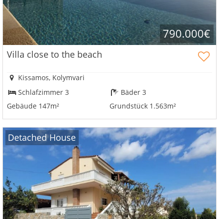
finden
Sie
alle
790.000€
Ihre
Vorteile
Villa close to the beach
Kissamos, Kolymvari
Schlafzimmer 3
Bäder 3
Gebäude 147m²
Grundstück 1.563m²
Detached House