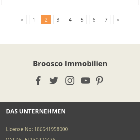
«
1
2
3
4
5
6
7
»
Broosco Immobilien
DAS UNTERNEHMEN
License No: 186541958000
VAT Nr: EL130224476