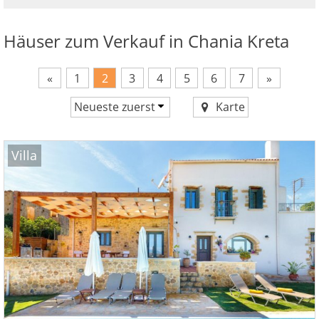
Häuser zum Verkauf in Chania Kreta
«
1
2
3
4
5
6
7
»
Neueste zuerst
Karte
Preis aufsteigend
Preis absteigend
Villa
Neueste zuerst