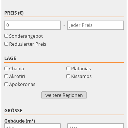
PREIS (€)
-
Sonderangebot
Reduzierter Preis
LAGE
Chania
Platanias
Akrotiri
Kissamos
Apokoronas
weitere Regionen
GRÖSSE
Gebäude (m²)
-