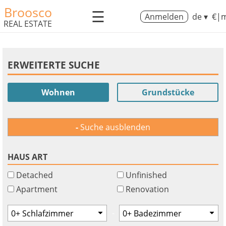
Broosco
☰
Anmelden
de ▾
€|m
REAL ESTATE
ERWEITERTE SUCHE
Wohnen
Grundstücke
Suche ausblenden
HAUS ART
Detached
Unfinished
Apartment
Renovation
-