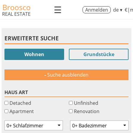
Broosco
☰
Anmelden
de ▾
€|m
REAL ESTATE
ERWEITERTE SUCHE
Wohnen
Grundstücke
Suche ausblenden
HAUS ART
Detached
Unfinished
Apartment
Renovation
-