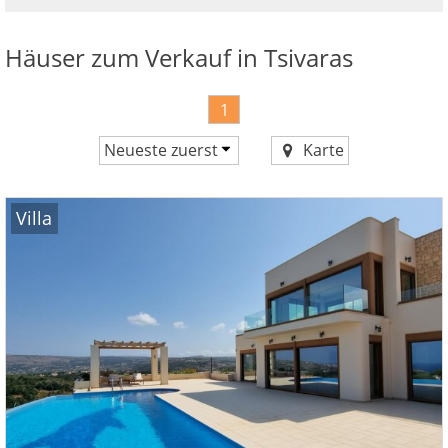
Ihre
Vorteile
Häuser zum Verkauf in Tsivaras
1
Neueste zuerst
Karte
Preis aufsteigend
Preis absteigend
Villa
Neueste zuerst