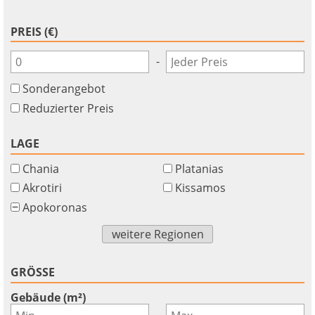
PREIS (€)
-
Sonderangebot
Reduzierter Preis
LAGE
Chania
Platanias
Akrotiri
Kissamos
Apokoronas
weitere Regionen
GRÖSSE
Gebäude (m²)
-