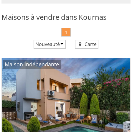
maintenant!
voir
Maisons à vendre dans Kournas
tous
vos
avantages
1
Nouveauté
Carte
Prix croissant
Prix décroissant
Maison Indépendante
Nouveauté