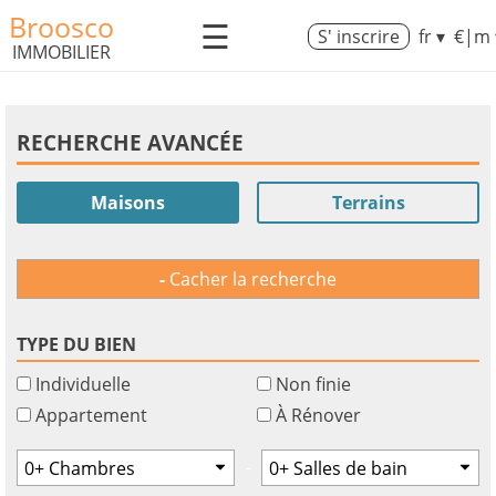
Broosco
☰
S' inscrire
fr ▾
€|m 
IMMOBILIER
RECHERCHE AVANCÉE
Maisons
Terrains
Cacher la recherche
TYPE DU BIEN
Individuelle
Non finie
Appartement
À Rénover
-