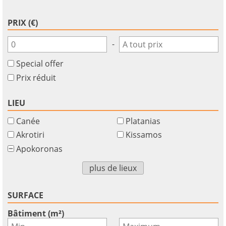
PRIX (€)
-
Special offer
Prix réduit
LIEU
Canée
Platanias
Akrotiri
Kissamos
Apokoronas
plus de lieux
SURFACE
Bâtiment (m²)
-