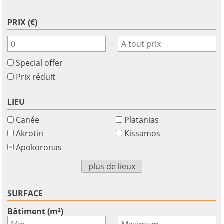
PRIX (€)
-
Special offer
Prix réduit
LIEU
Canée
Platanias
Akrotiri
Kissamos
Apokoronas
plus de lieux
SURFACE
Bâtiment (m²)
-