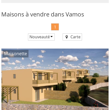
maintenant!
voir
Maisons à vendre dans Vamos
tous
vos
avantages
1
Nouveauté
Carte
Prix croissant
Prix décroissant
Maisonette
Nouveauté