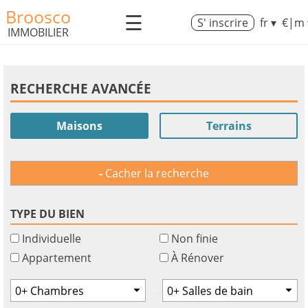
Broosco
☰
S' inscrire
fr ▾
€|m 
IMMOBILIER
RECHERCHE AVANCÉE
Maisons
Terrains
Cacher la recherche
TYPE DU BIEN
Individuelle
Non finie
Appartement
À Rénover
-