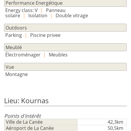
pas
Performance Energétique
un
Energy class: V
|
Panneau
compte?
solaire
|
Isolation
|
Double vitrage
S'
inscrire
Outdoors
maintenant!
Parking
|
Piscine privee
voir
Meublé
tous
Électroménager
|
Meubles
vos
avantages
Vue
Montagne
Lieu: Kournas
Points d'intérêt
Ville de La Canée
42,3km
Aéroport de La Canée
50,5km