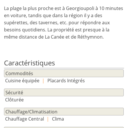
La plage la plus proche est à Georgioupoli à 10 minutes
en voiture, tandis que dans la région il y a des
supérettes, des tavernes, etc. pour répondre aux
besoins quotidiens. La propriété est presque à la
×
×
×
même distance de La Canée et de Réthymnon.
Monnaie
Unités
S'il
English
vous
EUR €
Ελληνικά
plait
m/km/m²
Caractéristiques
USD - $
S'
-
ft/mi/ft²
Français
inscrire
Commodités
GBP - £
pour
Cuisine équipée
|
Placards Intégrés
Deutsch
-
utiliser
cette
Sécurité
Sauvegarder
fonctionnalité
Clôturée
Vous
Chauffage/Climatisation
n'
Chauffage Central
|
Clima
aavez