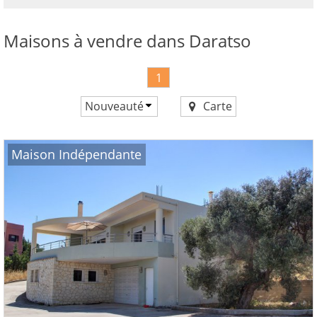
maintenant!
voir
Maisons à vendre dans Daratso
tous
vos
avantages
1
Nouveauté
Carte
Prix croissant
Prix décroissant
Maison Indépendante
Nouveauté