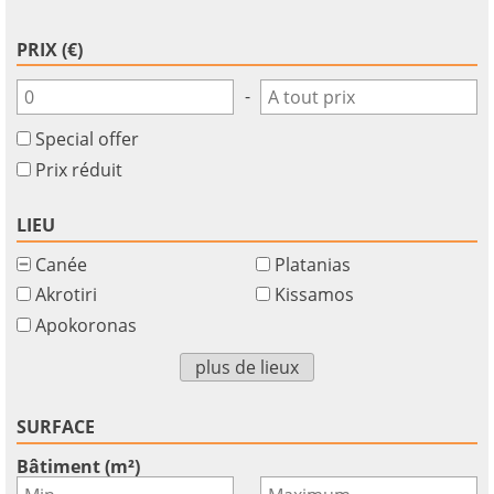
PRIX (€)
-
Special offer
Prix réduit
LIEU
Canée
Platanias
Akrotiri
Kissamos
Apokoronas
plus de lieux
SURFACE
Bâtiment (m²)
-