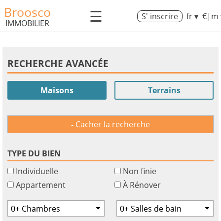
Broosco
☰
S' inscrire
fr ▾
€|m 
IMMOBILIER
RECHERCHE AVANCÉE
Maisons
Terrains
Cacher la recherche
TYPE DU BIEN
Individuelle
Non finie
Appartement
À Rénover
-