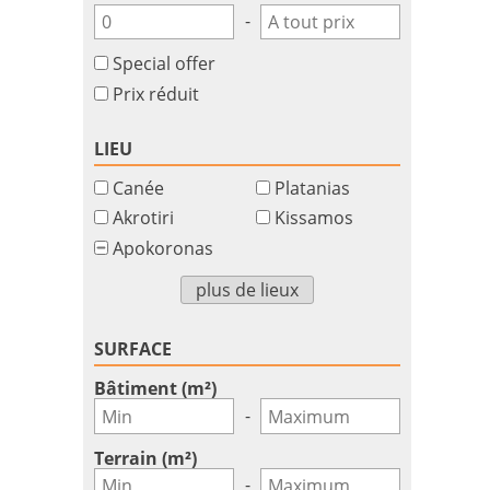
-
Special offer
Prix réduit
LIEU
Canée
Platanias
Akrotiri
Kissamos
Apokoronas
plus de lieux
SURFACE
Bâtiment (m²)
-
Terrain (m²)
-