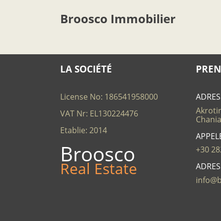
Broosco Immobilier
LA SOCIÉTÉ
PREN
License No: 186541958000
ADRES
Akrotir
VAT Nr: EL130224476
Chania
Etablie: 2014
APPEL
Broosco
+30 28
Real Estate
ADRES
info@