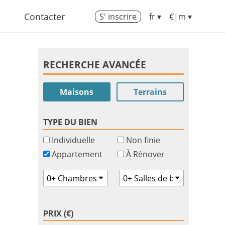
Contacter
S' inscrire
fr ▾
€|m ▾
RECHERCHE AVANCÉE
Maisons
Terrains
TYPE DU BIEN
Individuelle
Non finie
Appartement
À Rénover
-
PRIX (€)