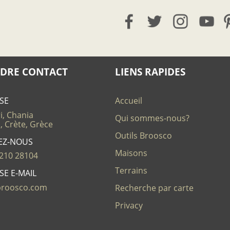
DRE CONTACT
LIENS RAPIDES
SE
Accueil
i, Chania
Qui sommes-nous?
, Crète, Grèce
Outils Broosco
EZ-NOUS
Maisons
210 28104
Terrains
SE E-MAIL
broosco.com
Recherche par carte
Privacy