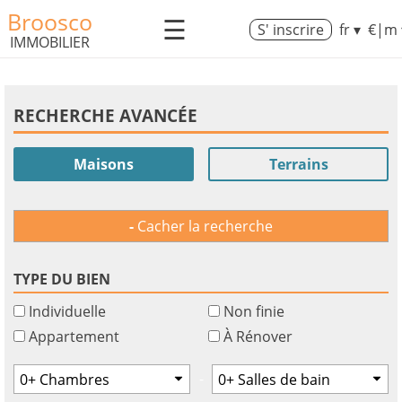
Broosco
☰
S' inscrire
fr ▾
€|m 
IMMOBILIER
RECHERCHE AVANCÉE
Maisons
Terrains
Cacher la recherche
TYPE DU BIEN
Individuelle
Non finie
Appartement
À Rénover
-