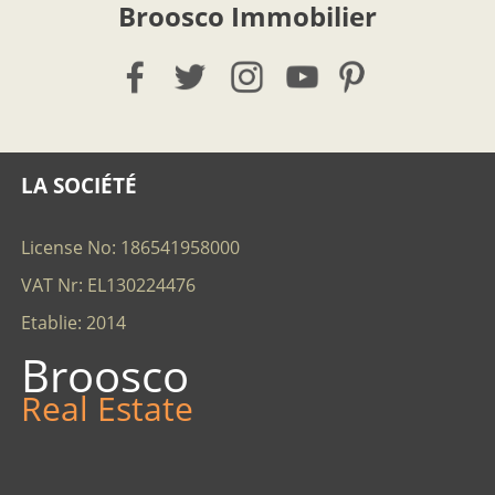
Broosco Immobilier
LA SOCIÉTÉ
License No: 186541958000
VAT Nr: EL130224476
Etablie: 2014
Broosco
Real Estate