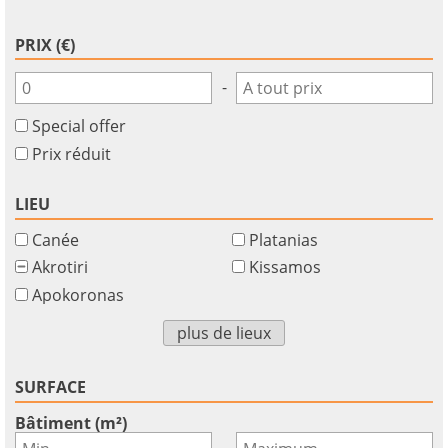
PRIX (€)
-
Special offer
Prix réduit
LIEU
Canée
Platanias
Akrotiri
Kissamos
Apokoronas
plus de lieux
SURFACE
Bâtiment (m²)
-