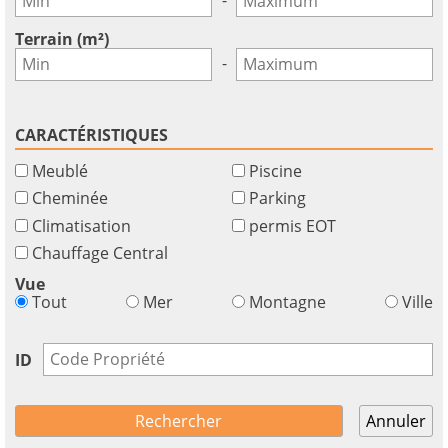
Terrain (m²)
-
CARACTÉRISTIQUES
Meublé
Piscine
Cheminée
Parking
Climatisation
permis EOT
Chauffage Central
×
×
×
Monnaie
Unités
Vue
S'il
English
Tout
Mer
Montagne
Ville
vous
EUR €
Ελληνικά
plait
m/km/m²
USD - $
ID
S'
-
ft/mi/ft²
Français
inscrire
GBP - £
pour
Annuler
Deutsch
-
utiliser