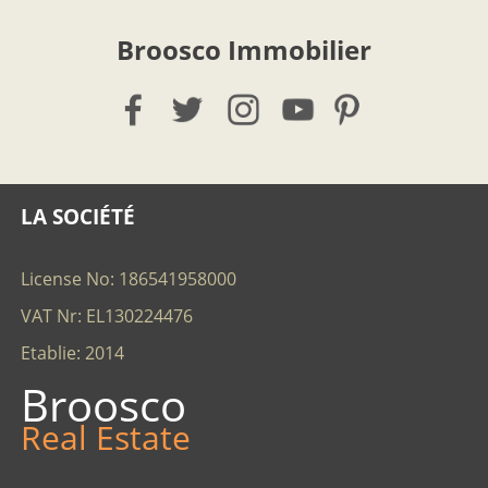
Broosco Immobilier
LA SOCIÉTÉ
License No: 186541958000
VAT Nr: EL130224476
Etablie: 2014
Broosco
Real Estate