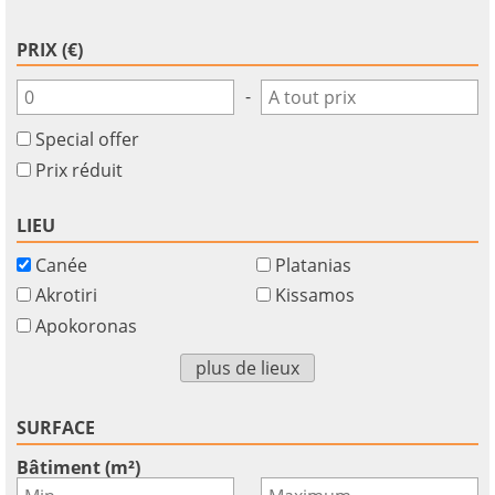
PRIX (€)
-
Special offer
Prix réduit
LIEU
Canée
Platanias
Akrotiri
Kissamos
Apokoronas
plus de lieux
SURFACE
Bâtiment (m²)
-