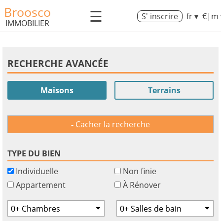
Broosco
☰
S' inscrire
fr ▾
€|m 
IMMOBILIER
RECHERCHE AVANCÉE
Maisons
Terrains
Cacher la recherche
TYPE DU BIEN
Individuelle
Non finie
Appartement
À Rénover
-