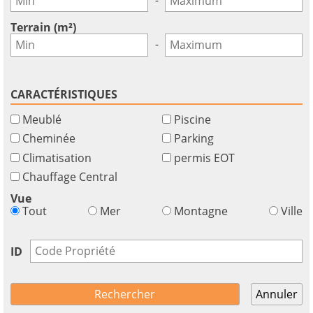
Terrain (m²)
-
CARACTÉRISTIQUES
Meublé
Piscine
Cheminée
Parking
Climatisation
permis EOT
Chauffage Central
Vue
Tout
Mer
Montagne
Ville
ID
×
×
×
Monnaie
Unités
S'il
English
Annuler
vous
EUR €