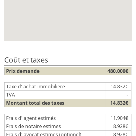
Coût et taxes
Prix demande
480.000€
Taxe d' achat immobiliere
14.832€
TVA
-
Montant total des taxes
14.832€
Frais d' agent estimés
11.904€
Frais de notaire estimes
8.928€
Frais d' avocat estimes (optionel)
8.928€