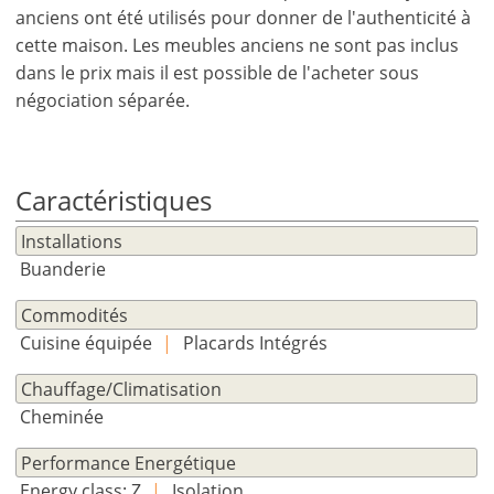
anciens ont été utilisés pour donner de l'authenticité à
cette maison. Les meubles anciens ne sont pas inclus
dans le prix mais il est possible de l'acheter sous
×
×
×
négociation séparée.
Monnaie
Unités
S'il
English
vous
EUR €
Ελληνικά
plait
m/km/m²
USD - $
Caractéristiques
S'
-
ft/mi/ft²
Français
inscrire
Installations
GBP - £
pour
Deutsch
Buanderie
-
utiliser
cette
Sauvegarder
Commodités
fonctionnalité
Cuisine équipée
|
Placards Intégrés
Vous
n'
Chauffage/Climatisation
aavez
Cheminée
pas
un
Performance Energétique
compte?
Energy class: Z
|
Isolation