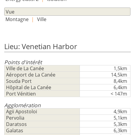
S'
Vue
inscrire
maintenant!
Montagne
|
Ville
voir
tous
vos
Lieu: Venetian Harbor
avantages
Points d'intérêt
Ville de La Canée
1,5km
Aéroport de La Canée
14,5km
Souda Port
8,4km
Hôpital de La Canée
6,4km
Port Vénitien
< 147m
Agglomération
Agii Apostoloi
4,9km
Pervolia
5,1km
Daratsos
5,3km
Galatas
6,3km