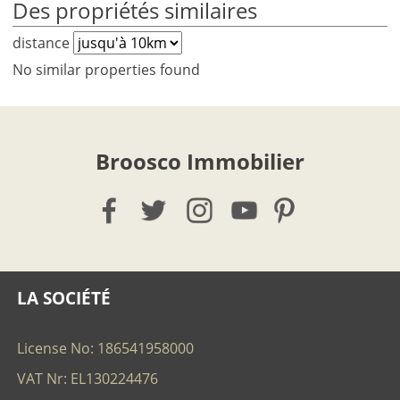
Des propriétés similaires
distance
No similar properties found
Broosco Immobilier
LA SOCIÉTÉ
License No: 186541958000
VAT Nr: EL130224476