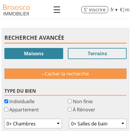
Broosco
☰
S' inscrire
fr ▾
€|m 
IMMOBILIER
RECHERCHE AVANCÉE
Maisons
Terrains
Cacher la recherche
TYPE DU BIEN
Individuelle
Non finie
Appartement
À Rénover
-