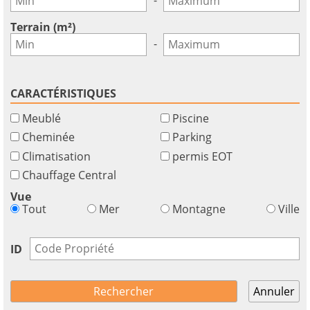
×
×
×
Terrain (m²)
Monnaie
Unités
S'il
English
-
vous
EUR €
Ελληνικά
plait
m/km/m²
USD - $
S'
-
ft/mi/ft²
CARACTÉRISTIQUES
Français
inscrire
GBP - £
pour
Meublé
Piscine
Deutsch
-
utiliser
Cheminée
Parking
cette
Climatisation
permis EOT
Sauvegarder
fonctionnalité
Chauffage Central
Vous
Vue
n'
Tout
Mer
Montagne
Ville
aavez
pas
ID
un
compte?
S'
Annuler
inscrire