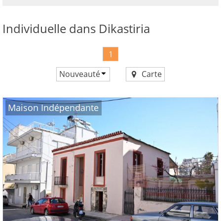
maintenant!
voir
Individuelle dans Dikastiria
tous
vos
avantages
1
Nouveauté
Carte
Prix croissant
Prix décroissant
Maison Indépendante
Nouveauté