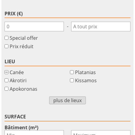
PRIX (€)
-
Special offer
Prix réduit
LIEU
Canée
Platanias
Akrotiri
Kissamos
Apokoronas
plus de lieux
SURFACE
Bâtiment (m²)
-