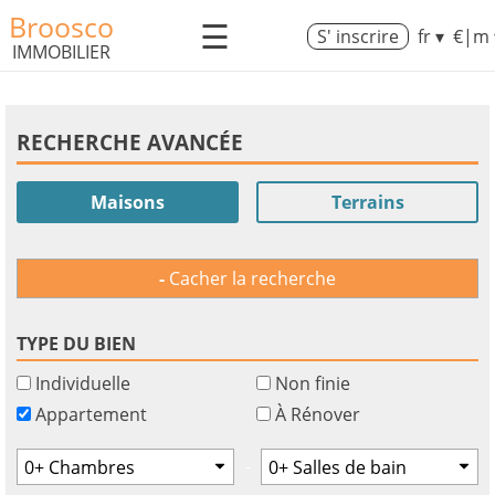
Broosco
☰
S' inscrire
fr ▾
€|m 
IMMOBILIER
RECHERCHE AVANCÉE
Maisons
Terrains
Cacher la recherche
TYPE DU BIEN
Individuelle
Non finie
Appartement
À Rénover
-