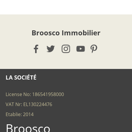
Broosco Immobilier
LA SOCIÉTÉ
License No: 186541958000
VAT Nr: EL130224476
Etablie: 2014
Broosco