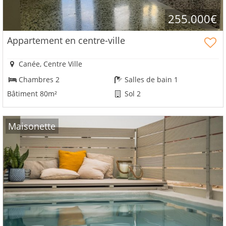
aavez
255.000€
pas
un
Appartement en centre-ville
compte?
S'
Canée, Centre Ville
inscrire
maintenant!
Chambres 2
Salles de bain 1
Bâtiment 80m²
Sol 2
voir
tous
vos
Maisonette
avantages