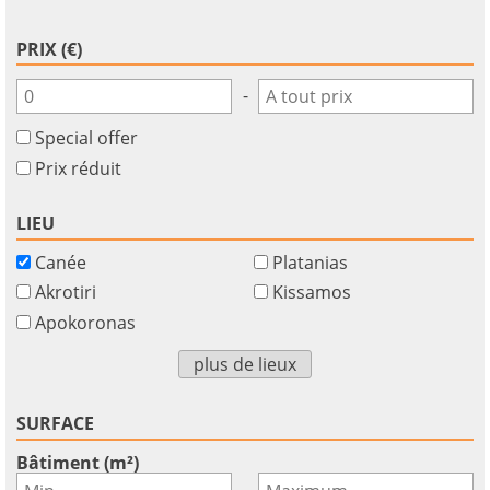
PRIX (€)
-
Special offer
Prix réduit
LIEU
Canée
Platanias
Akrotiri
Kissamos
Apokoronas
plus de lieux
SURFACE
Bâtiment (m²)
-