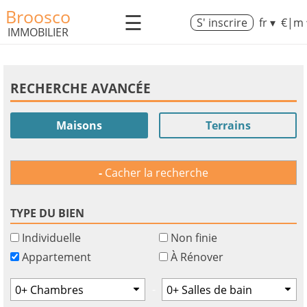
Broosco
☰
S' inscrire
fr ▾
€|m 
IMMOBILIER
RECHERCHE AVANCÉE
Maisons
Terrains
Cacher la recherche
TYPE DU BIEN
Individuelle
Non finie
Appartement
À Rénover
-