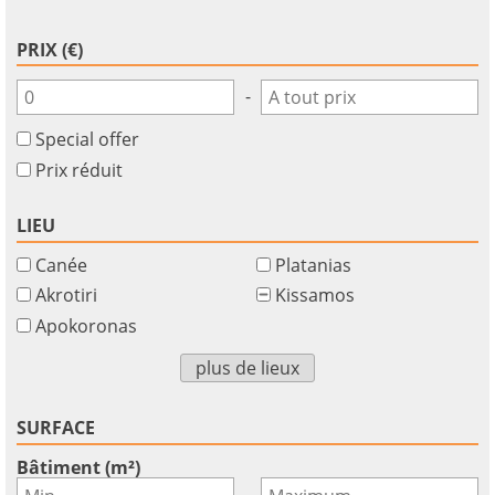
PRIX (€)
-
Special offer
Prix réduit
LIEU
Canée
Platanias
Akrotiri
Kissamos
Apokoronas
×
×
×
Monnaie
Unités
plus de lieux
S'il
English
vous
EUR €
Ελληνικά
plait
m/km/m²
SURFACE
USD - $
S'
-
ft/mi/ft²
Français
Bâtiment (m²)
inscrire
-