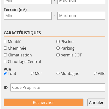
GBP - £
pour
Deutsch
-
utiliser
Terrain (m²)
cette
Sauvegarder
-
fonctionnalité
Vous
n'
CARACTÉRISTIQUES
aavez
Meublé
Piscine
pas
un
Cheminée
Parking
compte?
Climatisation
permis EOT
S'
Chauffage Central
inscrire
Vue
maintenant!
Tout
Mer
Montagne
Ville
voir
tous
ID
vos
avantages
Annuler