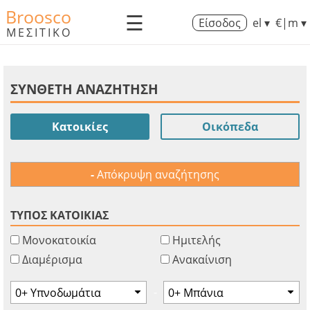
Broosco
☰
Είσοδος
el ▾
€|m ▾
ΜΕΣΙΤΙΚΟ
ΣΥΝΘΕΤΗ ΑΝΑΖΗΤΗΣΗ
Κατοικίες
Οικόπεδα
Απόκρυψη αναζήτησης
ΤΥΠΟΣ ΚΑΤΟΙΚΙΑΣ
Μονοκατοικία
Ημιτελής
Διαμέρισμα
Ανακαίνιση
-