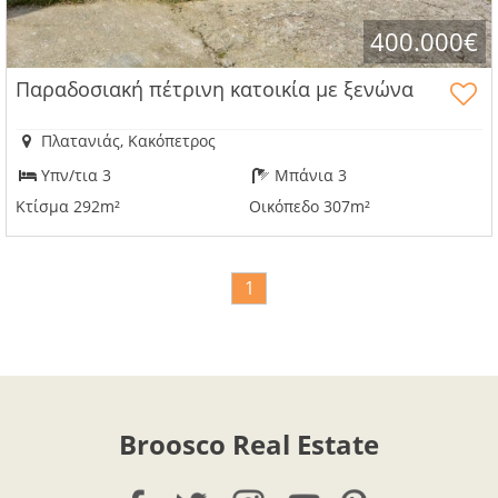
400.000€
Παραδοσιακή πέτρινη κατοικία με ξενώνα
Πλατανιάς, Κακόπετρος
Υπν/τια 3
Μπάνια 3
Κτίσμα 292m²
Οικόπεδο 307m²
1
Broosco Real Estate