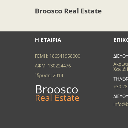
Broosco Real Estate
Η ΕΤΑΙΡΙΑ
ΕΠΙΚ
ΓΕΜΗ: 186541958000
ΔΙΕΥΘ
Ακρωτή
ΑΦΜ: 130224476
Χανιά
Ίδρυση: 2014
ΤΗΛΕ
Broosco
+30 28
Real Estate
ΔΙΕΥΘ
info@