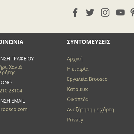
ΟΙΝΩΝΊΑ
ΣΥΝΤΟΜΕΥΣΕΙΣ
ΥΝΣΗ ΓΡΑΦΕΙΟΥ
Αρχική
ρι, Χανιά
Η εταιρία
 Κρήτης
Εργαλεία Broosco
ΦΩΝΟ
Κατοικίες
210 28104
Οικόπεδα
ΥΝΣΗ EMAIL
broosco.com
Αναζήτηση με χάρτη
Privacy