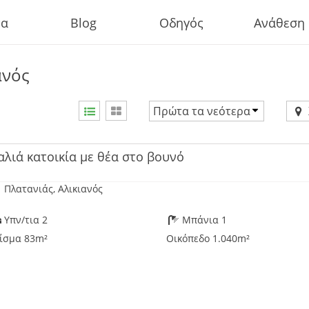
τα
Blog
Οδηγός
Ανάθεση
ανός
Πρώτα τα νεότερα
Τιμή αύξουσα
Τιμή φθίνουσα
αλιά κατοικία με θέα στο βουνό
Πρώτα τα νεότερα
Πλατανιάς, Αλικιανός
Υπν/τια 2
Μπάνια 1
ίσμα 83m²
Οικόπεδο 1.040m²