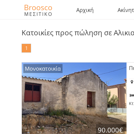
Broosco
Αρχική
Ακίνη
ΜΕΣΙΤΙΚΟ
Κατοικίες προς πώληση σε Αλικι
1
Π
Μονοκατοικία
Κτ
90.000€