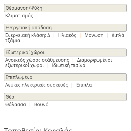
τώρα!
Θέρμανση/Ψύξη
δείτε
Κλιματισμός
όλα
Ενεργειακή απόδοση
τα
Ενεργειακή κλάση: Δ
|
Ηλιακός
|
Μόνωση
|
Διπλά
πλεονεκτήματα
τζάμια
Εξωτερικοί χώροι
Ανοικτός χώρος στάθμευσης
|
Διαμορφωμένοι
εξωτερικοί χώροι
|
Ιδιωτική πισίνα
Επιπλωμένο
Λευκές ηλεκτρικές συσκευές
|
Έπιπλα
Θέα
Θάλασσα
|
Βουνό
Τοποθεσία: Κεφαλάς