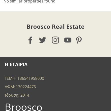
No similar properties found
Broosco Real Estate
Η ΕΤΑΙΡΙΑ
ΓΕΜΗ: 186541958000
ΑΦΜ: 130224476
Ίδρυση: 2014
Broosco