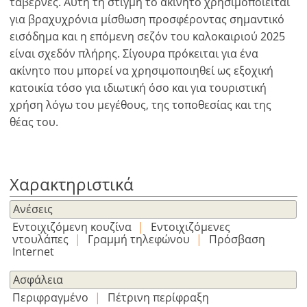
ταβέρνες. Αυτή τη στιγμή το ακίνητο χρησιμοποιείται
για βραχυχρόνια μίσθωση προσφέροντας σημαντικό
εισόδημα και η επόμενη σεζόν του καλοκαιριού 2025
είναι σχεδόν πλήρης. Σίγουρα πρόκειται για ένα
ακίνητο που μπορεί να χρησιμοποιηθεί ως εξοχική
κατοικία τόσο για ιδιωτική όσο και για τουριστική
χρήση λόγω του μεγέθους, της τοποθεσίας και της
×
×
×
θέας του.
Νόμισμα
Μονάδες
Παρακαλώ
English
κάνετε
EUR €
Ελληνικά
login
m/km/m²
USD - $
Χαρακτηριστικά
για
-
ft/mi/ft²
Français
χρήση
Ανέσεις
GBP - £
της
Εντοιχιζόμενη κουζίνα
|
Εντοιχιζόμενες
Deutsch
-
λειτουργίας
ντουλάπες
|
Γραμμή τηλεφώνου
|
Πρόσβαση
Internet
Δεν
Αποθήκευση
έχετε
Ασφάλεια
λογαριασμό?
Περιφραγμένο
|
Πέτρινη περίφραξη
Εγραφείτε