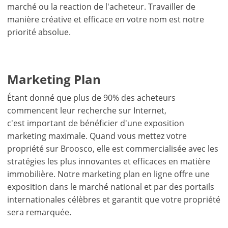
marché ou la reaction de l'acheteur. Travailler de
manière créative et efficace en votre nom est notre
priorité absolue.
Marketing Plan
Étant donné que plus de 90% des acheteurs
commencent leur recherche sur Internet,
c'est important de bénéficier d'une exposition
marketing maximale. Quand vous mettez votre
×
×
propriété sur Broosco, elle est commercialisée avec les
Monnaie
Unités
stratégies les plus innovantes et efficaces en matière
English
immobilière. Notre marketing plan en ligne offre une
EUR €
Ελληνικά
m/km/m²
exposition dans le marché national et par des portails
USD - $
internationales célèbres et garantit que votre propriété
-
ft/mi/ft²
Français
sera remarquée.
GBP - £