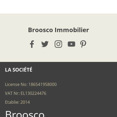
Broosco Immobilier
LA SOCIÉTÉ
License No: 186541958000
VAT Nr: EL130224476
Etablie: 2014
Broosco