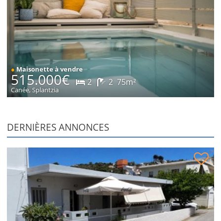
●
Maisonette à vendre
515.000€
2
2
75m²
Canée, Splantzia
DERNIÈRES ANNONCES
Maison à Chalepa à vendre