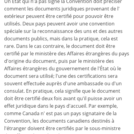
Un État qui n'a pas signé la Convention doit préciser
comment les documents juridiques provenant de l'
extérieur peuvent être certifié pour pouvoir être
utilisés. Deux pays peuvent avoir une convention
spéciale sur la reconnaissance des uns et des autres
documents publics, mais dans la pratique, cela est
rare. Dans le cas contraire, le document doit être
certifié par le ministère des Affaires étrangères du pays
d'origine du document, puis par le ministère des
Affaires étrangères du gouvernement de l'État où le
×
×
×
document sera utilisé; l'une des certifications sera
Monnaie
Unités
S'il
English
souvent effectuée auprès d'une ambassade ou d'un
vous
EUR €
consulat. En pratique, cela signifie que le document
Français
plait
m/km/m²
USD - $
doit être certifié deux fois avant qu'il puisse avoir un
S'
-
ft/mi/ft²
effet juridique dans le pays d'accueil. Par exemple,
Deutsch
inscrire
comme Canada n' est pas un pays signataire de la
GBP - £
pour
Convention, les documents canadiens destinés à
-
utiliser
l'étranger doivent être certifiés par le sous-ministre
cette
Sauvegarder