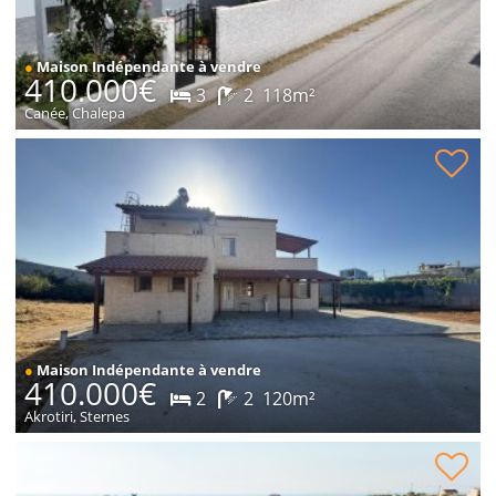
●
Maison Indépendante à vendre
410.000€
3
2
118m²
Canée, Chalepa
Maison en pierre dans un endroit paisible à vendre
●
Maison Indépendante à vendre
410.000€
2
2
120m²
Akrotiri, Sternes
Parcelle dans le village à vendre