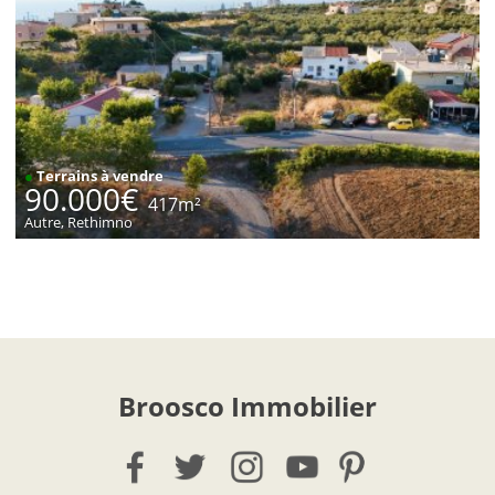
●
Terrains à vendre
90.000€
417m²
Autre, Rethimno
Broosco Immobilier