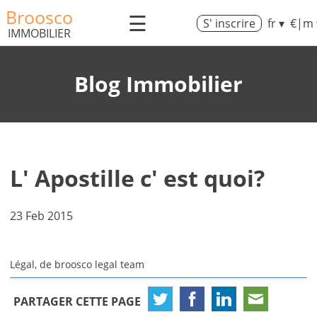
Broosco
☰
S' inscrire
fr ▾
€|m 
IMMOBILIER
Blog Immobilier
L' Apostille c' est quoi?
23 Feb 2015
Légal, de broosco legal team
PARTAGER CETTE PAGE