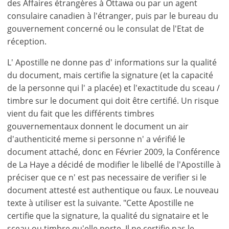
fonctionnalité
des Affaires étrangères à Ottawa ou par un agent
consulaire canadien à l'étranger, puis par le bureau du
Vous
gouvernement concerné ou le consulat de l'Etat de
n'
réception.
aavez
pas
L' Apostille ne donne pas d' informations sur la qualité
un
du document, mais certifie la signature (et la capacité
compte?
de la personne qui l' a placée) et l'exactitude du sceau /
S'
timbre sur le document qui doit être certifié. Un risque
inscrire
vient du fait que les différents timbres
maintenant!
gouvernementaux donnent le document un air
voir
d'authenticité meme si personne n' a vérifié le
tous
document attaché, donc en Février 2009, la Conférence
vos
de La Haye a décidé de modifier le libellé de l'Apostille à
avantages
préciser que ce n' est pas necessaire de verifier si le
document attesté est authentique ou faux. Le nouveau
texte à utiliser est la suivante. "Cette Apostille ne
certifie que la signature, la qualité du signataire et le
sceau ou timbre qu'elle porte. Il ne certifie pas le