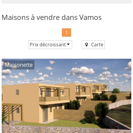
maintenant!
voir
Maisons à vendre dans Vamos
tous
vos
avantages
1
Prix décroissant
Carte
Prix croissant
Prix décroissant
Maisonette
Nouveauté