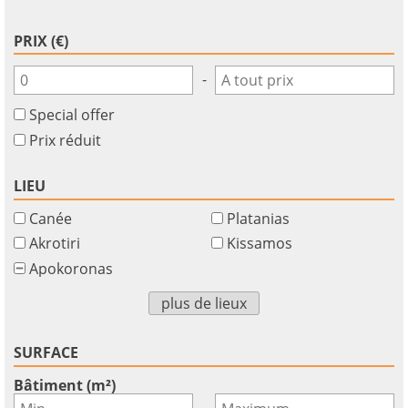
PRIX (€)
-
Special offer
Prix réduit
LIEU
Canée
Platanias
Akrotiri
Kissamos
Apokoronas
plus de lieux
SURFACE
Bâtiment (m²)
-