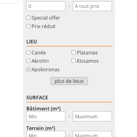
-
Special offer
Prix réduit
LIEU
Canée
Platanias
Akrotiri
Kissamos
Apokoronas
plus de lieux
SURFACE
Bâtiment (m²)
-
Terrain (m²)
-