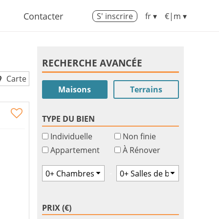
Contacter
S' inscrire
fr ▾
€|m ▾
RECHERCHE AVANCÉE
Carte
Maisons
Terrains
TYPE DU BIEN
Individuelle
Non finie
Appartement
À Rénover
-
PRIX (€)