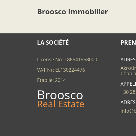
Broosco Immobilier
LA SOCIÉTÉ
PREN
License No: 186541958000
ADRES
Akrotir
VAT Nr: EL130224476
Chania
Etablie: 2014
APPEL
Broosco
+30 28
Real Estate
ADRES
info@