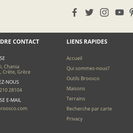
DRE CONTACT
LIENS RAPIDES
SE
Accueil
i, Chania
Qui sommes-nous?
, Crète, Grèce
Outils Broosco
EZ-NOUS
Maisons
210 28104
Terrains
SE E-MAIL
broosco.com
Recherche par carte
Privacy