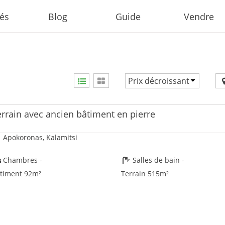
tés
Blog
Guide
Vendre
Prix décroissant
Prix croissant
Prix décroissant
errain avec ancien bâtiment en pierre
Nouveauté
Apokoronas, Kalamitsi
Chambres -
Salles de bain -
timent 92m²
Terrain 515m²