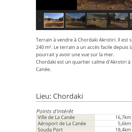
Terrain à vendre à Chordaki Akrotiri. Il est
240 m². Le terrain a un accès facile depuis 
pourrait y avoir une vue sur la mer.
Chordaki est un quartier calme d'Akrotiri à 
Canée.
×
×
×
Monnaie
Unités
S'il
English
vous
EUR €
Lieu: Chordaki
Ελληνικά
plait
m/km/m²
USD - $
S'
-
ft/mi/ft²
Points d'intérêt
Français
inscrire
Ville de La Canée
16,7km
GBP - £
pour
Aéroport de La Canée
5,6km
Deutsch
-
utiliser
Souda Port
18,4km