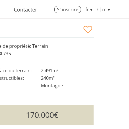
Contacter
S' inscrire
fr ▾
€|m ▾
 de propriété: Terrain
BL735
ace du terrain:
2.491m²
tructibles:
240m²
:
Montagne
170.000€