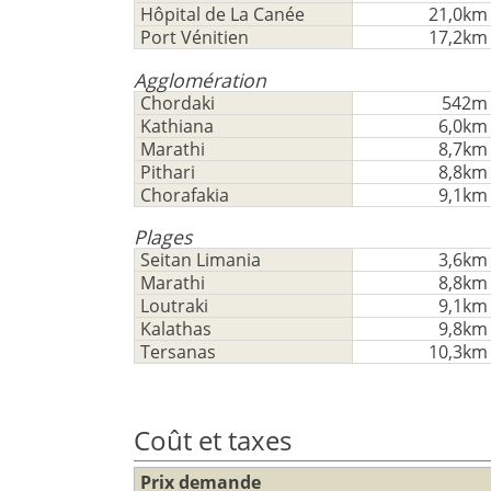
cette
Hôpital de La Canée
21,0km
Sauvegarder
fonctionnalité
Port Vénitien
17,2km
Vous
Agglomération
n'
Chordaki
542m
aavez
Kathiana
6,0km
pas
Marathi
8,7km
un
Pithari
8,8km
compte?
Chorafakia
9,1km
S'
Plages
inscrire
Seitan Limania
3,6km
maintenant!
Marathi
8,8km
voir
Loutraki
9,1km
tous
Kalathas
9,8km
Tersanas
10,3km
vos
avantages
Coût et taxes
Prix demande