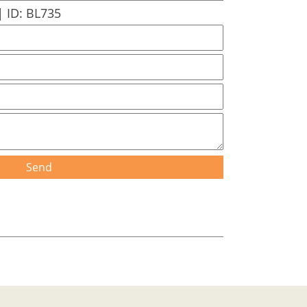
 |
ID: BL735
Send