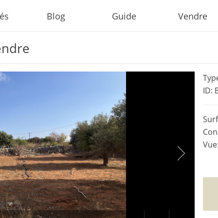
tés
Blog
Guide
Vendre
endre
Type
ID: 
Surf
Cons
Vue