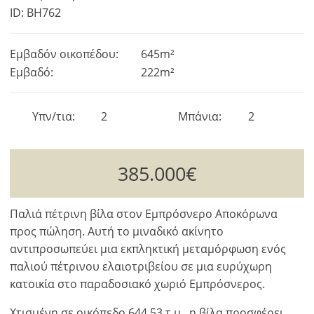
ID: BH762
Εμβαδόν οικοπέδου:
645m²
Εμβαδό:
222m²
Υπν/τια
2
Μπάνια
2
385.000€
Παλιά πέτρινη βίλα στον Εμπρόσνερο Αποκόρωνα
προς πώληση. Αυτή το μιναδικό ακίνητο
αντιπροσωπεύει μια εκπληκτική μεταμόρφωση ενός
παλιού πέτρινου ελαιοτριβείου σε μια ευρύχωρη
κατοικία στο παραδοσιακό χωριό Εμπρόσνερος.
Χτισμένη σε οικόπεδο 644,53 τ.μ., η βίλα προσφέρει