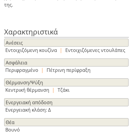
της.
×
×
×
Νόμισμα
Μονάδες
Χαρακτηριστικά
Παρακαλώ
English
κάνετε
EUR €
Ανέσεις
Ελληνικά
login
m/km/m²
USD - $
Εντοιχιζόμενη κουζίνα
|
Εντοιχιζόμενες ντουλάπες
για
-
ft/mi/ft²
Français
χρήση
Ασφάλεια
GBP - £
της
Περιφραγμένο
|
Πέτρινη περίφραξη
Deutsch
-
λειτουργίας
Θέρμανση/Ψύξη
Δεν
Αποθήκευση
έχετε
Κεντρική θέρμανση
|
Τζάκι
λογαριασμό?
Ενεργειακή απόδοση
Εγραφείτε
τώρα!
Ενεργειακή κλάση: Δ
δείτε
Θέα
όλα
Βουνό