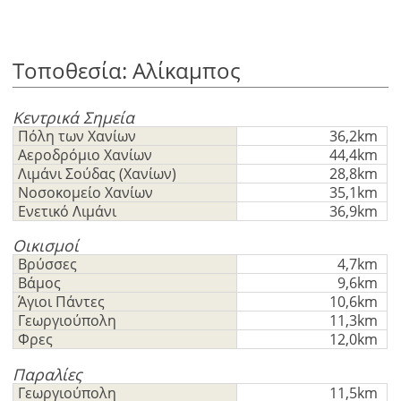
τα
πλεονεκτήματα
Τοποθεσία: Αλίκαμπος
Κεντρικά Σημεία
Πόλη των Χανίων
36,2km
Αεροδρόμιο Χανίων
44,4km
Λιμάνι Σούδας (Χανίων)
28,8km
Νοσοκομείο Χανίων
35,1km
Ενετικό Λιμάνι
36,9km
Οικισμοί
Βρύσσες
4,7km
Βάμος
9,6km
Άγιοι Πάντες
10,6km
Γεωργιούπολη
11,3km
Φρες
12,0km
Παραλίες
Γεωργιούπολη
11,5km