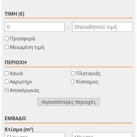
ΤΙΜΗ (€)
-
Προσφορά
Μειωμένη τιμή
ΠΕΡΙΟΧΗ
Χανιά
Πλατανιάς
Ακρωτήρι
Κίσσαμος
Αποκόρωνας
×
×
×
Νόμισμα
Μονάδες
περισσότερες περιοχές
Παρακαλώ
English
κάνετε
EUR €
Ελληνικά
login
m/km/m²
ΕΜΒΑΔΟ
USD - $
για
-
ft/mi/ft²
Français
Κτίσμα (m²)
χρήση
-