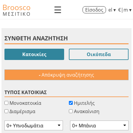
Broosco
☰
Είσοδος
el ▾
€|m ▾
ΜΕΣΙΤΙΚΟ
ΣΥΝΘΕΤΗ ΑΝΑΖΗΤΗΣΗ
Κατοικίες
Οικόπεδα
Απόκρυψη αναζήτησης
ΤΥΠΟΣ ΚΑΤΟΙΚΙΑΣ
Μονοκατοικία
Ημιτελής
Διαμέρισμα
Ανακαίνιση
-