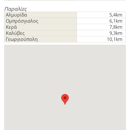
GBP - £
της
Deutsch
Παραλίες
-
λειτουργίας
Αλμυρίδα
5,4km
Δεν
Αποθήκευση
Ομπρόσγιαλος
6,1km
έχετε
Κερά
7,8km
λογαριασμό?
Καλύβες
9,3km
Εγραφείτε
Γεωργιούπολη
10,1km
τώρα!
δείτε
όλα
τα
πλεονεκτήματα