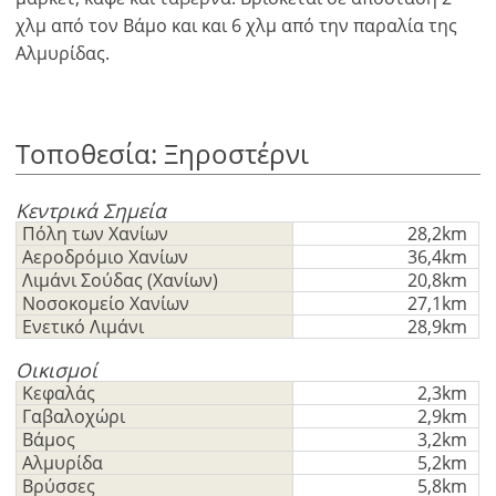
χλμ από τον Βάμο και και 6 χλμ από την παραλία της
Αλμυρίδας.
Τοποθεσία: Ξηροστέρνι
Κεντρικά Σημεία
Πόλη των Χανίων
28,2km
Αεροδρόμιο Χανίων
36,4km
Λιμάνι Σούδας (Χανίων)
20,8km
Νοσοκομείο Χανίων
27,1km
Ενετικό Λιμάνι
28,9km
×
×
×
Νόμισμα
Μονάδες
Οικισμοί
Παρακαλώ
English
Κεφαλάς
2,3km
κάνετε
EUR €
Γαβαλοχώρι
2,9km
Ελληνικά
login
m/km/m²
Βάμος
3,2km
USD - $
για
Αλμυρίδα
5,2km
-
ft/mi/ft²
Français
χρήση
Βρύσσες
5,8km