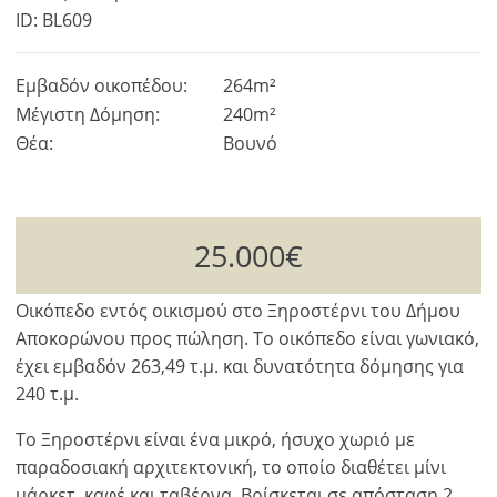
ID: BL609
Εμβαδόν οικοπέδου:
264m²
Μέγιστη Δόμηση:
240m²
Θέα:
Βουνό
25.000€
Οικόπεδο εντός οικισμού στο Ξηροστέρνι του Δήμου
Αποκορώνου προς πώληση. Το οικόπεδο είναι γωνιακό,
έχει εμβαδόν 263,49 τ.μ. και δυνατότητα δόμησης για
240 τ.μ.
Το Ξηροστέρνι είναι ένα μικρό, ήσυχο χωριό με
παραδοσιακή αρχιτεκτονική, το οποίο διαθέτει μίνι
μάρκετ, καφέ και ταβέρνα. Βρίσκεται σε απόσταση 2