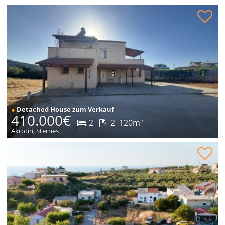
Steinhaus in ruhiger Lage zum Verkauf
●
Detached House zum Verkauf
410.000€
2
2
120m²
Akrotiri, Sternes
Grundstück innerhalb des Dorfes zum Verkauf