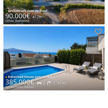
●
Grundstück zum Verkauf
90.000€
417m²
Other, Rethimno
Haus mit Meerblick zum Verkauf
●
Detached House zum Verkauf
385.000€
2
1
91m²
Apokoronas, Kalives