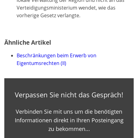
lokale Verwaltung der Region und nicht an das
Sie
alle
Verteidigungsministerium wendet, wie das
Ihre
vorherige Gesetz verlangte.
Vorteile
Ähnliche Artikel
Beschränkungen beim Erwerb von
Eigentumsrechten (II)
Verpassen Sie nicht das Gespräch!
Verbinden Sie mit uns um die benötigten
Informationen direkt in Ihren Posteingang
zu bekommen...