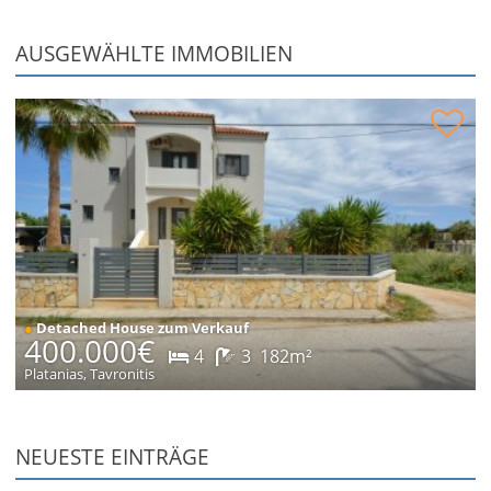
AUSGEWÄHLTE IMMOBILIEN
Einfamilienhaus mit Pool zum Verkauf
●
Detached House zum Verkauf
400.000€
4
3
182m²
Platanias, Tavronitis
NEUESTE EINTRÄGE