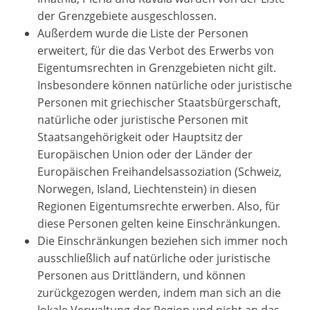
der Grenzgebiete ausgeschlossen.
Außerdem wurde die Liste der Personen
×
×
×
erweitert, für die das Verbot des Erwerbs von
Währung
Einheiten
Bitte
English
Eigentumsrechten in Grenzgebieten nicht gilt.
Anmelden
EUR €
Insbesondere können natürliche oder juristische
Ελληνικά
Verb
m/km/m²
USD - $
Personen mit griechischer Staatsbürgerschaft,
um
-
ft/mi/ft²
Français
natürliche oder juristische Personen mit
diese
Staatsangehörigkeit oder Hauptsitz der
GBP - £
Funktionalität
Deutsch
-
zu
Europäischen Union oder der Länder der
nutzen
Europäischen Freihandelsassoziation (Schweiz,
Speichern
Norwegen, Island, Liechtenstein) in diesen
Noch
Regionen Eigentumsrechte erwerben. Also, für
kein
diese Personen gelten keine Einschränkungen.
Konto
haben?
Die Einschränkungen beziehen sich immer noch
Jetzt
ausschließlich auf natürliche oder juristische
registrieren!
Personen aus Drittländern, und können
zurückgezogen werden, indem man sich an die
finden