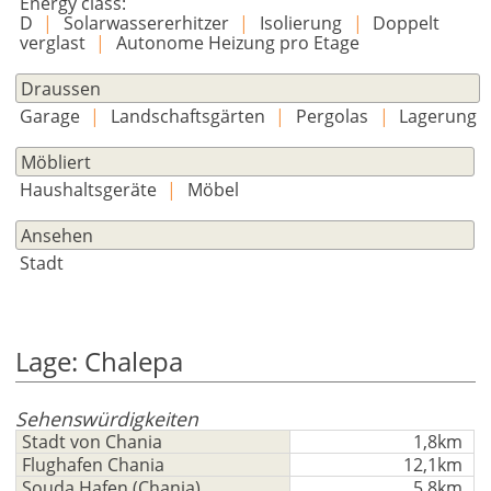
Energy class:
D
|
Solarwassererhitzer
|
Isolierung
|
Doppelt
verglast
|
Autonome Heizung pro Etage
Draussen
Garage
|
Landschaftsgärten
|
Pergolas
|
Lagerung
Möbliert
Haushaltsgeräte
|
Möbel
Ansehen
Stadt
Lage: Chalepa
Sehenswürdigkeiten
Stadt von Chania
1,8km
Flughafen Chania
12,1km
Souda Hafen (Chania)
5,8km