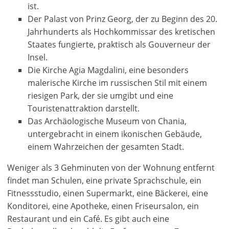
Anmelden
EUR €
ist.
Ελληνικά
Verb
m/km/m²
Der Palast von Prinz Georg, der zu Beginn des 20.
USD - $
um
Jahrhunderts als Hochkommissar des kretischen
-
ft/mi/ft²
Français
diese
Staates fungierte, praktisch als Gouverneur der
GBP - £
Funktionalität
Insel.
Deutsch
-
zu
Die Kirche Agia Magdalini, eine besonders
nutzen
Speichern
malerische Kirche im russischen Stil mit einem
Noch
riesigen Park, der sie umgibt und eine
kein
Touristenattraktion darstellt.
Konto
Das Archäologische Museum von Chania,
haben?
untergebracht in einem ikonischen Gebäude,
Jetzt
einem Wahrzeichen der gesamten Stadt.
registrieren!
Weniger als 3 Gehminuten von der Wohnung entfernt
finden
Sie
findet man Schulen, eine private Sprachschule, ein
alle
Fitnessstudio, einen Supermarkt, eine Bäckerei, eine
Ihre
Konditorei, eine Apotheke, einen Friseursalon, ein
Vorteile
Restaurant und ein Café. Es gibt auch eine