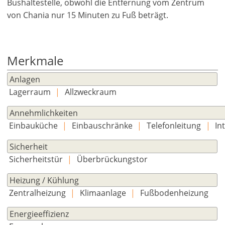
Bushaltestelle, obwohl die Entfernung vom Zentrum
von Chania nur 15 Minuten zu Fuß beträgt.
Merkmale
Anlagen
Lagerraum
|
Allzweckraum
Annehmlichkeiten
Einbauküche
|
Einbauschränke
|
Telefonleitung
|
In
Sicherheit
Sicherheitstür
|
Überbrückungstor
Heizung / Kühlung
Zentralheizung
|
Klimaanlage
|
Fußbodenheizung
Energieeffizienz