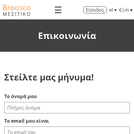
Broosco
☰
Είσοδος
el ▾
€|m ▾
ΜΕΣΙΤΙΚΟ
Επικοινωνία
Στείλτε μας μήνυμα!
Το όνομά μου
Το email μου είναι