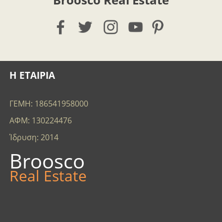
Η ΕΤΑΙΡΙΑ
ΓΕΜΗ: 186541958000
ΑΦΜ: 130224476
Ίδρυση: 2014
Broosco
Real Estate