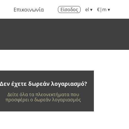
Επικοινωνία
Είσοδος
el ▾
€|m ▾
Δεν έχετε δωρεάν λογαριασμό?
Δείτε όλα τα πλεονεκτήματα που
προσφέρει ο δωρεάν λογαριασμός