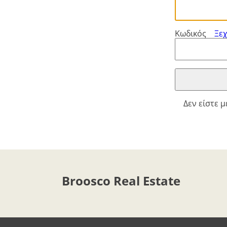
-
ft/mi/ft²
Français
GBP - £
Deutsch
-
Κωδικός
Ξε
Αποθήκευση
Δεν είστε 
Broosco Real Estate