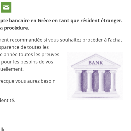
mpte bancaire en Grèce en tant que résident étranger.
la procédure.
ment recommandée si vous souhaitez procéder à l’achat
nsparence de toutes les
que année toutes les preuves
s pour les besoins de vos
nuellement.
recque vous aurez besoin
entité.
.
le.