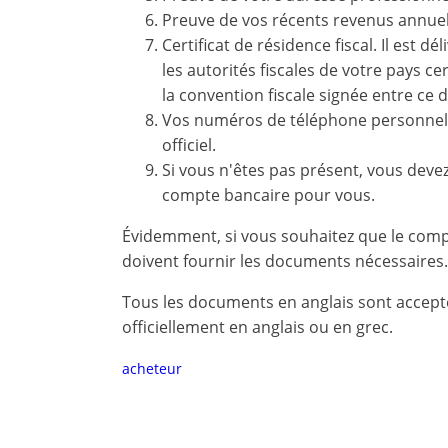
un
Preuve de vos récents revenus annuel
compte?
Certificat de résidence fiscal. Il est d
S'
les autorités fiscales de votre pays c
inscrire
la convention fiscale signée entre ce d
maintenant!
Vos numéros de téléphone personnel 
voir
officiel.
tous
Si vous n'êtes pas présent, vous deve
vos
compte bancaire pour vous.
avantages
Évidemment, si vous souhaitez que le comp
doivent fournir les documents nécessaires.
Tous les documents en anglais sont accept
officiellement en anglais ou en grec.
acheteur