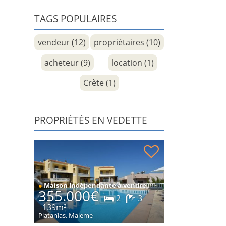
TAGS POPULAIRES
vendeur (12)
propriétaires (10)
acheteur (9)
location (1)
Crète (1)
PROPRIÉTÉS EN VEDETTE
Maison avec appartement d'hôtes et vue sur la
mer à vendre
●
Maison Indépendante à vendre
355.000€
2
3
139m²
Platanias, Maleme