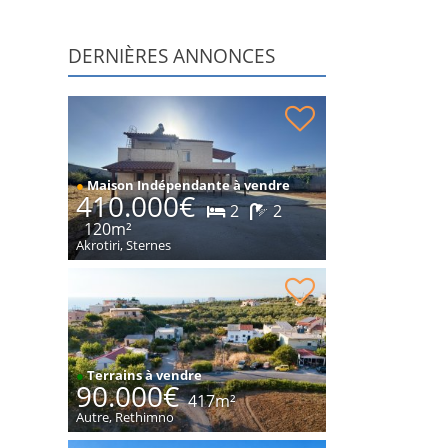
DERNIÈRES ANNONCES
Maison en pierre dans un endroit paisible à
vendre
●
Maison Indépendante à vendre
410.000€
2
2
120m²
Akrotiri, Sternes
Parcelle dans le village à vendre
●
Terrains à vendre
90.000€
417m²
Autre, Rethimno