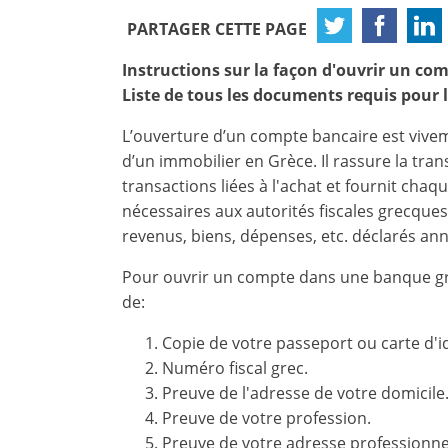
PARTAGER CETTE PAGE
Instructions sur la façon d'ouvrir un co
Liste de tous les documents requis pour 
×
×
×
L’ouverture d’un compte bancaire est vive
Monnaie
Unités
S'il
English
d’un immobilier en
Grèce. Il rassure la tra
vous
EUR €
transactions liées à l'achat et fournit cha
Français
plait
m/km/m²
nécessaires aux autorités fiscales grecque
USD - $
S'
revenus, biens, dépenses, etc. déclarés an
-
ft/mi/ft²
inscrire
GBP - £
pour
Pour ouvrir un compte dans une banque g
-
utiliser
de:
cette
Sauvegarder
fonctionnalité
Copie de votre passeport ou carte d'id
Numéro fiscal grec.
Vous
Preuve de l'adresse de votre domicile
n'
Preuve de votre profession.
aavez
Preuve de votre adresse professionnel
pas