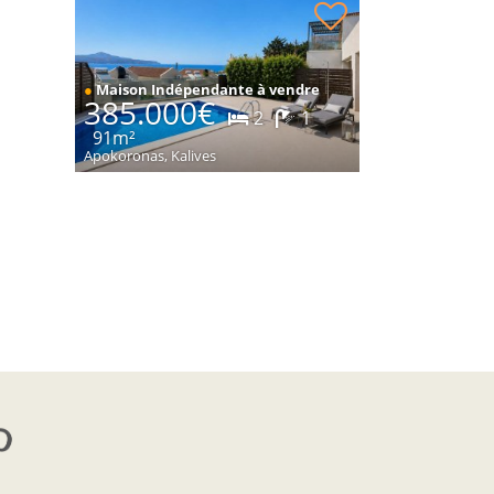
Maison avec vue sur la mer à vendre
●
Maison Indépendante à vendre
385.000€
2
1
91m²
Apokoronas, Kalives