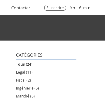
Contacter
S' inscrire
fr ▾
€|m ▾
CATÉGORIES
Tous (24)
Légal (11)
Fiscal (2)
Ingénierie (5)
Marché (6)