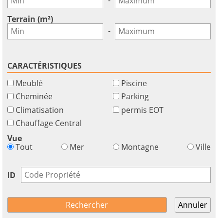
GBP - £
pour
Deutsch
-
utiliser
Terrain (m²)
cette
Sauvegarder
-
fonctionnalité
Vous
n'
CARACTÉRISTIQUES
aavez
Meublé
Piscine
pas
un
Cheminée
Parking
compte?
Climatisation
permis EOT
S'
Chauffage Central
inscrire
Vue
maintenant!
Tout
Mer
Montagne
Ville
voir
tous
ID
vos
avantages
Annuler