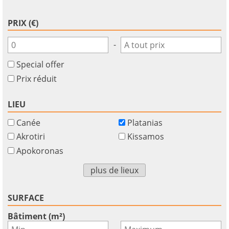
PRIX (€)
-
Special offer
Prix réduit
LIEU
Canée
Platanias
Akrotiri
Kissamos
Apokoronas
×
×
×
Monnaie
Unités
plus de lieux
S'il
English
vous
EUR €
Ελληνικά
plait
m/km/m²
SURFACE
USD - $
S'
-
ft/mi/ft²
Français
Bâtiment (m²)
inscrire
-