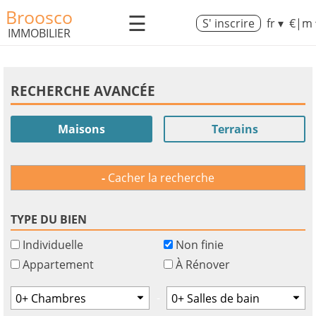
Broosco
☰
S' inscrire
fr ▾
€|m 
IMMOBILIER
RECHERCHE AVANCÉE
Maisons
Terrains
Cacher la recherche
TYPE DU BIEN
Individuelle
Non finie
Appartement
À Rénover
-