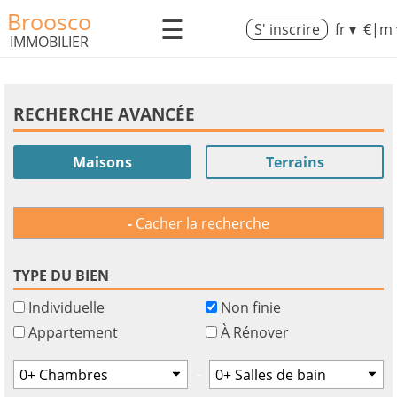
Broosco
☰
S' inscrire
fr ▾
€|m 
IMMOBILIER
RECHERCHE AVANCÉE
Maisons
Terrains
Cacher la recherche
TYPE DU BIEN
Individuelle
Non finie
Appartement
À Rénover
-