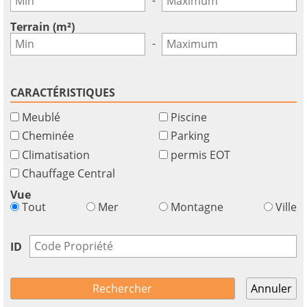
GBP - £
pour
Deutsch
-
utiliser
Terrain (m²)
cette
Sauvegarder
-
fonctionnalité
Vous
n'
CARACTÉRISTIQUES
aavez
Meublé
Piscine
pas
un
Cheminée
Parking
compte?
Climatisation
permis EOT
S'
Chauffage Central
inscrire
Vue
maintenant!
Tout
Mer
Montagne
Ville
voir
tous
ID
vos
avantages
Annuler