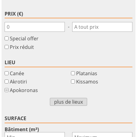
PRIX (€)
-
Special offer
Prix réduit
LIEU
Canée
Platanias
Akrotiri
Kissamos
Apokoronas
×
×
×
Monnaie
Unités
plus de lieux
S'il
English
vous
EUR €
Ελληνικά
plait
m/km/m²
SURFACE
USD - $
S'
-
ft/mi/ft²
Français
Bâtiment (m²)
inscrire
-