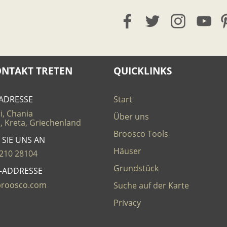
ONTAKT TRETEN
QUICKLINKS
ADRESSE
Start
i, Chania
Über uns
, Kreta, Griechenland
Broosco Tools
 SIE UNS AN
Häuser
210 28104
Grundstück
L-ADDRESSE
broosco.com
Suche auf der Karte
Privacy