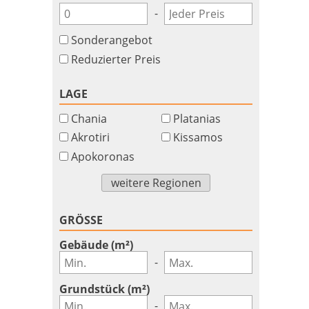
-
Sonderangebot
Reduzierter Preis
LAGE
Chania
Platanias
Akrotiri
Kissamos
Apokoronas
weitere Regionen
GRÖSSE
Gebäude (m²)
-
Grundstück (m²)
-