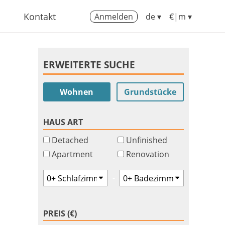
Kontakt
Anmelden
de ▾
€|m ▾
ERWEITERTE SUCHE
Wohnen
Grundstücke
HAUS ART
Detached
Unfinished
Apartment
Renovation
-
PREIS (€)