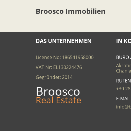
Broosco Immobilien
DAS UNTERNEHMEN
IN K
License No: 186541958000
BÜRO 
Akrotir
VAT Nr: EL130224476
Chania
Gegründet: 2014
RUFEN
Broosco
+30 28
Real Estate
E-MAI
info@