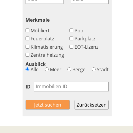
Merkmale
Möbliert
Pool
Feuerplatz
Parkplatz
Klimatisierung
EOT-Lizenz
Zentralheizung
Ausblick
Alle
Meer
Berge
Stadt
ID
Zurücksetzen