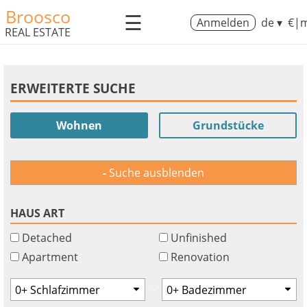
Broosco
☰
Anmelden
de ▾
€|m
REAL ESTATE
ERWEITERTE SUCHE
Wohnen
Grundstücke
Suche ausblenden
HAUS ART
Detached
Unfinished
Apartment
Renovation
-