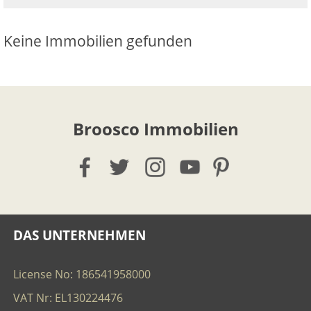
Keine Immobilien gefunden
Broosco Immobilien
DAS UNTERNEHMEN
License No: 186541958000
VAT Nr: EL130224476