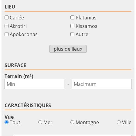
LIEU
Canée
Platanias
Akrotiri
Kissamos
Apokoronas
Autre
plus de lieux
SURFACE
Terrain (m²)
-
CARACTÉRISTIQUES
Vue
×
×
×
Tout
Mer
Montagne
Ville
Monnaie
Unités
S'il
English
vous