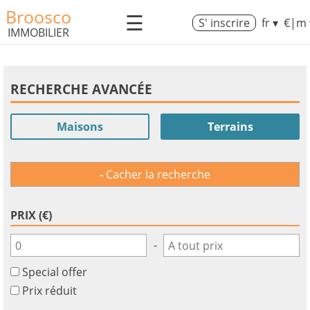
Broosco
☰
S' inscrire
fr ▾
€|m 
IMMOBILIER
RECHERCHE AVANCÉE
Maisons
Terrains
Cacher la recherche
PRIX (€)
-
Special offer
Prix réduit