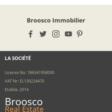
Broosco Immobilier
LA SOCIÉTÉ
License No: 186541958000
VAT Nr: EL130224476
Etablie: 2014
Broosco
Real Estate