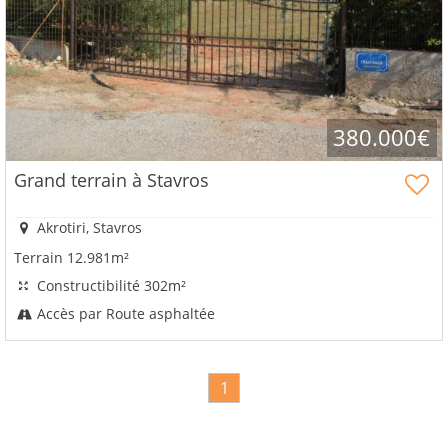
vos
avantages
380.000€
Grand terrain à Stavros
Akrotiri, Stavros
Terrain 12.981m²
Constructibilité 302m²
Accès par Route asphaltée
1